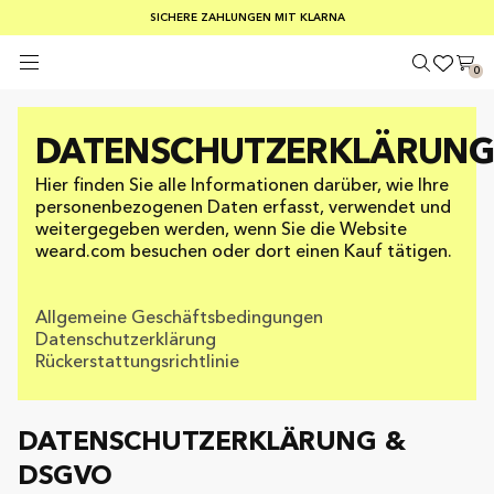
KOSTENLOSER VERSAND AB EINEM BESTELLWERT VON 100 €
SICHERE ZAHLUNGEN MIT KLARNA
SOMMER-SCHLUSSVERKAUF: 30–50 % RABATT AUF ALLES
0
DATENSCHUTZERKLÄRUN
Hier finden Sie alle Informationen darüber, wie Ihre
personenbezogenen Daten erfasst, verwendet und
weitergegeben werden, wenn Sie die Website
weard.com besuchen oder dort einen Kauf tätigen.
Allgemeine Geschäftsbedingungen
Datenschutzerklärung
Rückerstattungsrichtlinie
DATENSCHUTZERKLÄRUNG &
DSGVO