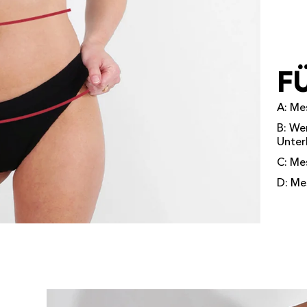
FÜ
A: Me
B: We
Unter
C: Me
D: Me