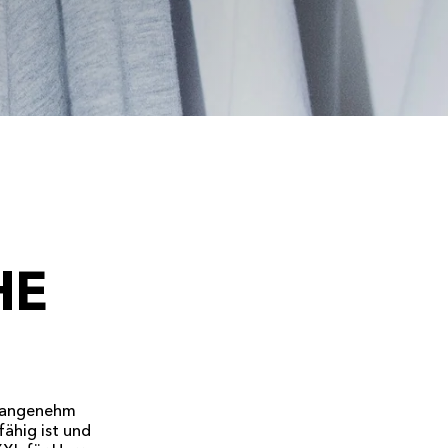
HE
ch angenehm
fähig ist und