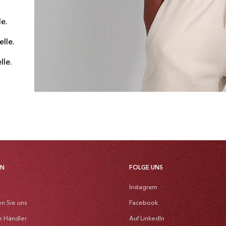
e.
lle.
lle.
EN
FOLGE UNS
Instagram
en Sie uns
Facebook
e Händler
Auf LinkedIn