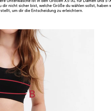
ere Unterwäsche ist in den Größen XS–XL für Damen und S–X
 du dir nicht sicher bist, welche Größe du wählen sollst, haben 
tellt, um dir die Entscheidung zu erleichtern.