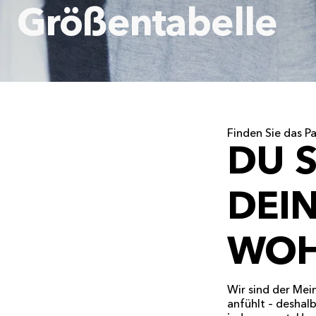
Größentabelle
Finden Sie das Pa
DU S
DEI
WOH
Wir sind der Mei
anfühlt – deshal