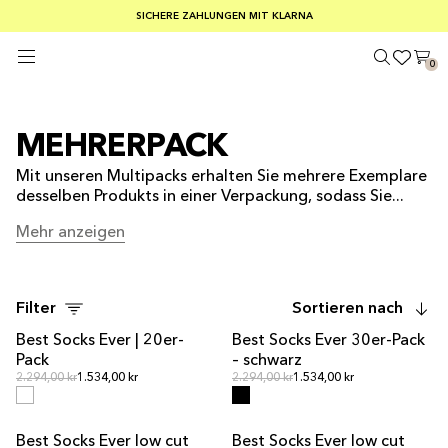
KOSTENLOSER VERSAND AB EINEM BESTELLWERT VON 100 €
SOMMER-SCHLUSSVERKAUF: 30–50 % RABATT AUF ALLES
SICHERE ZAHLUNGEN MIT KLARNA
0
MEHRERPACK
Mit unseren Multipacks erhalten Sie mehrere Exemplare
desselben Produkts in einer Verpackung, sodass Sie...
Mehr anzeigen
Mehr anzeigen
Filter
Sortieren nach
Best Socks Ever | 20er-
Best Socks Ever 30er-Pack
MULTIPACK-ANGEBOT
MULTIPACK-ANGEBOT
Pack
– schwarz
Normalpreis
Normalpreis
Normalpreis
2.294,00 kr
1.534,00 kr
Normalpreis
2.294,00 kr
1.534,00 kr
Best Socks Ever low cut
Best Socks Ever low cut
MULTIPACK-ANGEBOT
MULTIPACK-ANGEBOT