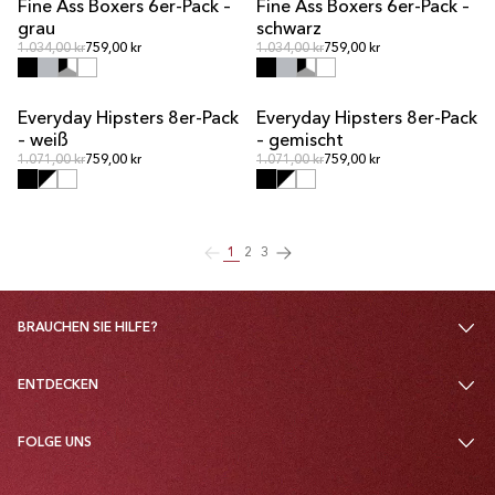
Fine Ass Boxers 6er-Pack –
Fine Ass Boxers 6er-Pack –
MULTIPACK-ANGEBOT
MULTIPACK-ANGEBOT
grau
schwarz
Normalpreis
Normalpreis
Normalpreis
1.034,00 kr
759,00 kr
Normalpreis
1.034,00 kr
759,00 kr
Everyday Hipsters 8er-Pack
Everyday Hipsters 8er-Pack
MULTIPACK-ANGEBOT
MULTIPACK-ANGEBOT
– weiß
– gemischt
Normalpreis
Normalpreis
Normalpreis
1.071,00 kr
759,00 kr
Normalpreis
1.071,00 kr
759,00 kr
1
2
3
BRAUCHEN SIE HILFE?
ENTDECKEN
FOLGE UNS