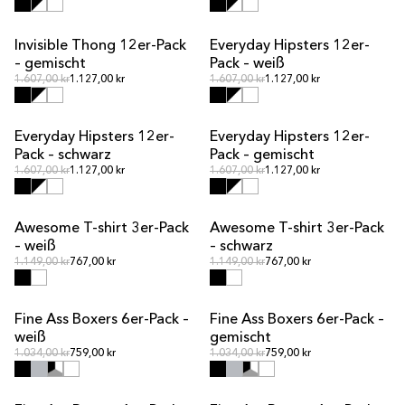
Invisible Thong 12er-Pack
Everyday Hipsters 12er-
MULTIPACK-ANGEBOT
MULTIPACK-ANGEBOT
– gemischt
Pack – weiß
Normalpreis
Normalpreis
Normalpreis
1.607,00 kr
1.127,00 kr
Normalpreis
1.607,00 kr
1.127,00 kr
Everyday Hipsters 12er-
Everyday Hipsters 12er-
MULTIPACK-ANGEBOT
MULTIPACK-ANGEBOT
Pack – schwarz
Pack – gemischt
Normalpreis
Normalpreis
Normalpreis
1.607,00 kr
1.127,00 kr
Normalpreis
1.607,00 kr
1.127,00 kr
Awesome T-shirt 3er-Pack
Awesome T-shirt 3er-Pack
MULTIPACK-ANGEBOT
MULTIPACK-ANGEBOT
– weiß
– schwarz
Normalpreis
Normalpreis
Normalpreis
1.149,00 kr
767,00 kr
Normalpreis
1.149,00 kr
767,00 kr
Fine Ass Boxers 6er-Pack –
Fine Ass Boxers 6er-Pack –
MULTIPACK-ANGEBOT
MULTIPACK-ANGEBOT
weiß
gemischt
Normalpreis
Normalpreis
Normalpreis
1.034,00 kr
759,00 kr
Normalpreis
1.034,00 kr
759,00 kr