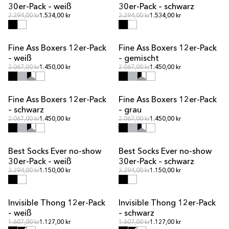
30er-Pack – weiß
30er-Pack – schwarz
Normalpreis
Normalpreis
Normalpreis
2.294,00 kr
1.534,00 kr
Normalpreis
2.294,00 kr
1.534,00 kr
Fine Ass Boxers 12er-Pack
Fine Ass Boxers 12er-Pack
MULTIPACK-ANGEBOT
MULTIPACK-ANGEBOT
– weiß
– gemischt
Normalpreis
Normalpreis
Normalpreis
2.067,00 kr
1.450,00 kr
Normalpreis
2.067,00 kr
1.450,00 kr
Fine Ass Boxers 12er-Pack
Fine Ass Boxers 12er-Pack
MULTIPACK-ANGEBOT
MULTIPACK-ANGEBOT
– schwarz
– grau
Normalpreis
Normalpreis
Normalpreis
2.067,00 kr
1.450,00 kr
Normalpreis
2.067,00 kr
1.450,00 kr
Best Socks Ever no-show
Best Socks Ever no-show
MULTIPACK-ANGEBOT
MULTIPACK-ANGEBOT
30er-Pack – weiß
30er-Pack – schwarz
Normalpreis
Normalpreis
Normalpreis
2.294,00 kr
1.150,00 kr
Normalpreis
2.294,00 kr
1.150,00 kr
Invisible Thong 12er-Pack
Invisible Thong 12er-Pack
MULTIPACK-ANGEBOT
MULTIPACK-ANGEBOT
– weiß
– schwarz
Normalpreis
Normalpreis
Normalpreis
1.607,00 kr
1.127,00 kr
Normalpreis
1.607,00 kr
1.127,00 kr