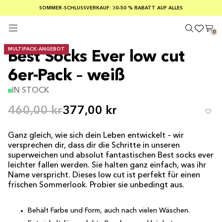
KOSTENLOSER VERSAND AB EINEM BESTELLWERT VON 100 €
SOMMER-SCHLUSSVERKAUF: 30–50 % RABATT AUF ALLES
SICHERE ZAHLUNGEN MIT KLARNA
0
MULTIPACK-ANGEBOT
Best Socks Ever low cut
6er-Pack – weiß
IN STOCK
460,00 kr
377,00 kr
Ganz gleich, wie sich dein Leben entwickelt – wir
versprechen dir, dass dir die Schritte in unseren
superweichen und absolut fantastischen Best socks ever
leichter fallen werden. Sie halten ganz einfach, was ihr
Name verspricht. Dieses low cut ist perfekt für einen
frischen Sommerlook. Probier sie unbedingt aus.
Behält Farbe und Form, auch nach vielen Wäschen.