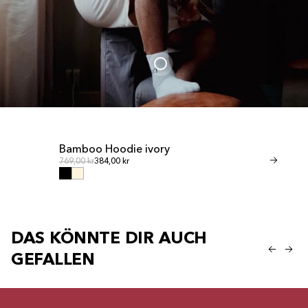
Bamboo Hoodie ivory
Bamboo Sho
Normalpreis
Norm
Normalpreis
769,00 kr
384,00 kr
Normalpreis
461,00 kr
230,00
DAS KÖNNTE DIR AUCH
GEFALLEN