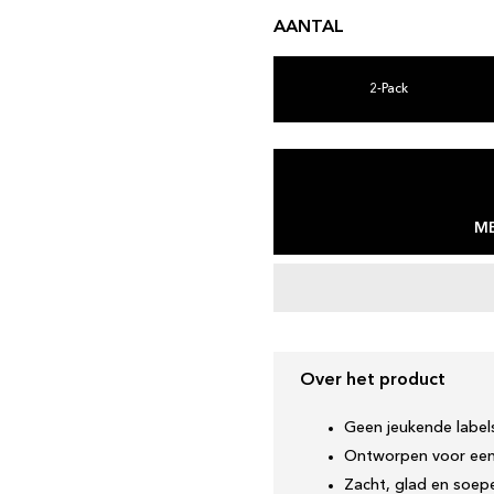
AANTAL
2-Pack
ME
Over het product
Geen jeukende label
Ontworpen voor een
Zacht, glad en soepe