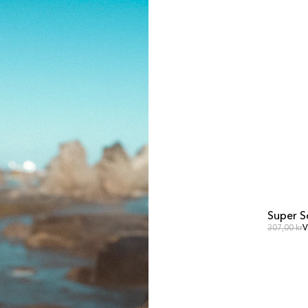
Super S
UITVER
N
Normale pr
307,00 kr
V