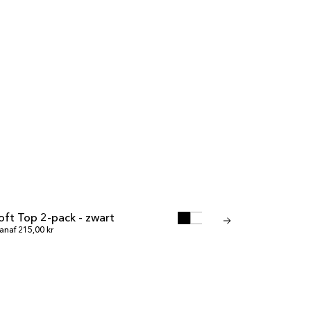
IN WINKELWAGEN
IN WI
IN WINKELWAGEN
IN WI
oft Top 2-pack - zwart
Invisible Thong 2-pac
KOOP
UITVERKOOP
ormale prijs
Normale prijs
ijs
anaf 215,00 kr
Normale prijs
268,00 kr
Vanaf 189,00 kr