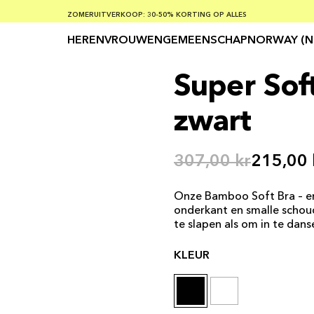
GRATIS VERZENDING BIJ BESTELLINGEN VAN MEER DAN € 100
ZOMERUITVERKOOP: 30-50% KORTING OP ALLES
VEILIG BETALEN MET KLARNA
HEREN
VROUWEN
GEMEENSCHAP
NORWAY (N
Super Sof
zwart
307,00 kr
215,00 
Onze Bamboo Soft Bra – er
onderkant en smalle schoud
te slapen als om in te danse
KLEUR