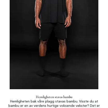
Hemligheten stavas bambu
Hemligheten bak våre plagg stavas bambu. Visste du at
bambu er en av verdens hurtige voksende vekster? Det er