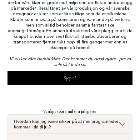
derfor våre klær er gode mot miljø enn de fleste andre plagg
på markedet. Resultatet av vår produksjon og vår svenske
designarv er klær som er like stilige som de er silkeslena.
Kläder som är svala på sommaren og värmande på vintern,
men som alltid beholder samma fantastiske
andningsförmåga. En annen kul sak med våre plagg er att de
knappt binder noen svettlukt all. Bambu absorberer og
transporterer fjerner fukt opp til fire ganger mer enn et
eksempel på bomull.
Vi elsker våre bambuklær. Det kommer du også gjøre - prova
selv så får du se.
Kjøp nå
Vanlige spørsmål om julegaver
Hvordan kan jeg være sikker på at min programleder
kommer i tid til jul?