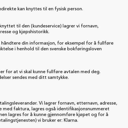
direkte kan knyttes til en fysisk person.
nyttet til den (kundeservice) lagrer vi fornavn,
resse og kjøpshistorikk.
å håndtere din informasjon, for eksempel for å fullføre
liktelse i henhold til den svenske bokføringsloven
r for at vi skal kunne fullføre avtalen med deg.
elser sendes med ditt samtykke.
lingsleverandør. Vi lagrer fornavn, etternavn, adresse,
e med faktura, lagres også identifikasjonsnummeret
nen lagres for å kunne gjennomføre kjøpet og for å
alingstjenesten) vi bruker er: Klarna.