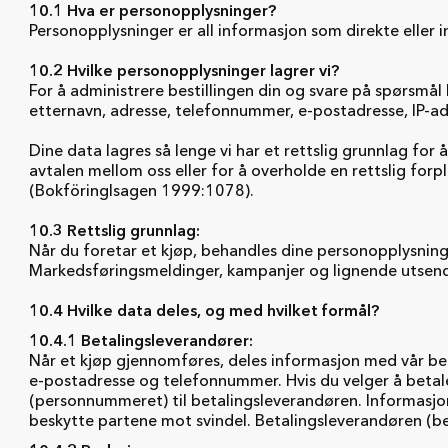
10.1 Hva er personopplysninger?
Personopplysninger er all informasjon som direkte eller in
10.2 Hvilke personopplysninger lagrer vi?
For å administrere bestillingen din og svare på spørsmål k
etternavn, adresse, telefonnummer, e-postadresse, IP-ad
Dine data lagres så lenge vi har et rettslig grunnlag for 
avtalen mellom oss eller for å overholde en rettslig forp
(Bokföringlsagen 1999:1078).
10.3 Rettslig grunnlag:
Når du foretar et kjøp, behandles dine personopplysninge
Markedsføringsmeldinger, kampanjer og lignende utsend
10.4 Hvilke data deles, og med hvilket formål?
10.4.1 Betalingsleverandører:
Når et kjøp gjennomføres, deles informasjon med vår beta
e-postadresse og telefonnummer. Hvis du velger å betal
(personnummeret) til betalingsleverandøren. Informasjo
beskytte partene mot svindel. Betalingsleverandøren (bet