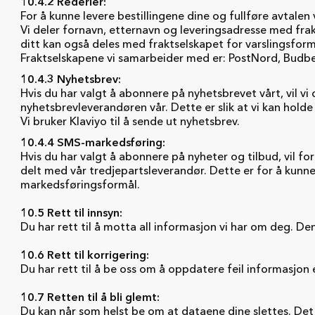
10.4.2 Rederier:
For å kunne levere bestillingene dine og fullføre avtalen
Vi deler fornavn, etternavn og leveringsadresse med fr
ditt kan også deles med fraktselskapet for varslingsform
Fraktselskapene vi samarbeider med er: PostNord, Budb
10.4.3 Nyhetsbrev:
Hvis du har valgt å abonnere på nyhetsbrevet vårt, vil v
nyhetsbrevleverandøren vår. Dette er slik at vi kan hol
Vi bruker Klaviyo til å sende ut nyhetsbrev.
10.4.4 SMS-markedsføring:
Hvis du har valgt å abonnere på nyheter og tilbud, vil f
delt med vår tredjepartsleverandør. Dette er for å kun
markedsføringsformål.
10.5 Rett til innsyn:
Du har rett til å motta all informasjon vi har om deg. De
10.6 Rett til korrigering:
Du har rett til å be oss om å oppdatere feil informasjon 
10.7 Retten til å bli glemt:
Du kan når som helst be om at dataene dine slettes. Det f