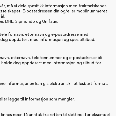
 vår, må vi dele spesifikk informasjon med fraktselskapet.
aktselskapet. E-postadressen din og/eller mobilnummeret
ål.
ee, DHL, Sipmondo og Unifaun.
i dele fornavn, etternavn og e-postadresse med
de deg oppdatert med informasjon og spesialtilbud.
ornavn, etternavn, telefonnummer og e-postadresse bli
ne holde deg oppdatert med informasjon og tilbud for
nne informasjonen kan gis elektronisk i et lesbart format.
eller legge til informasjon som mangler.
innes noen få unntak fra retten til sletting, for eksempel