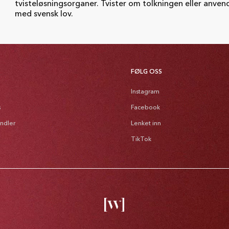
tvisteløsningsorganer. Tvister om tolkningen eller anvend
med svensk lov.
FØLG OSS
Instagram
s
Facebook
andler
Lenket inn
TikTok
Bet