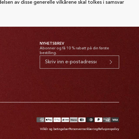
elsen av disse generelle vilkårene skal tolkes i samsvar
NYHETSBREV
Abonner og få 10 % rabatt på din første
bestilling.
alingsmetoder
Vilkår og betingelser
Personvernerklæring
Refusjonspolicy