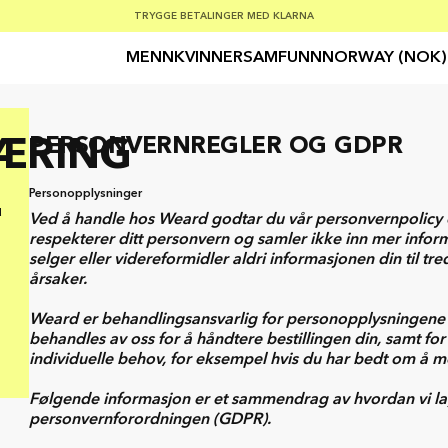
SOMMERSALG 30–50 % RABATT PÅ ALT
GRATIS FRAKT PÅ ORDRE OVER €100
TRYGGE BETALINGER MED KLARNA
MENN
KVINNER
SAMFUNN
NORWAY (NOK)
PERSONVERNREGLER OG GDPR
ÆRING
Personopplysninger
u
Ved å handle hos Weard godtar du vår personvernpolicy 
respekterer ditt personvern og samler ikke inn mer infor
selger eller videreformidler aldri informasjonen din til t
årsaker.
Weard er behandlingsansvarlig for personopplysningene
behandles av oss for å håndtere bestillingen din, samt for
individuelle behov, for eksempel hvis du har bedt om å mot
Følgende informasjon er et sammendrag av hvordan vi l
personvernforordningen (GDPR).