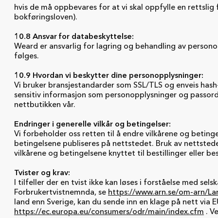
hvis de må oppbevares for at vi skal oppfylle en rettslig 
bokføringsloven).
10.8 Ansvar for databeskyttelse:
Weard er ansvarlig for lagring og behandling av persono
følges.
10.9 Hvordan vi beskytter dine personopplysninger:
Vi bruker bransjestandarder som SSL/TLS og enveis hash
sensitiv informasjon som personopplysninger og passord 
nettbutikken vår.
Endringer i generelle vilkår og betingelser:
Vi forbeholder oss retten til å endre vilkårene og beting
betingelsene publiseres på nettstedet. Bruk av nettstedet
vilkårene og betingelsene knyttet til bestillinger eller b
Tvister og krav:
I tilfeller der en tvist ikke kan løses i forståelse med s
Forbrukertvistnemnda, se
https://www.arn.se/om-arn/La
land enn Sverige, kan du sende inn en klage på nett via 
https://ec.europa.eu/consumers/odr/main/index.cfm
. Ve