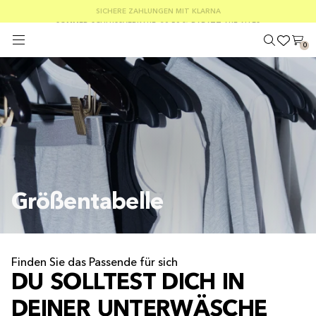
KOSTENLOSER VERSAND AB EINEM BESTELLWERT VON 100 €
SOMMER-SCHLUSSVERKAUF: 30–50 % RABATT AUF ALLES
SICHERE ZAHLUNGEN MIT KLARNA
0
Größentabelle
Finden Sie das Passende für sich
DU SOLLTEST DICH IN
DEINER UNTERWÄSCHE