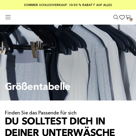
KOSTENLOSER VERSAND AB EINEM BESTELLWERT VON 100 €
SOMMER-SCHLUSSVERKAUF: 30–50 % RABATT AUF ALLES
SICHERE ZAHLUNGEN MIT KLARNA
0
Größentabelle
Finden Sie das Passende für sich
DU SOLLTEST DICH IN
DEINER UNTERWÄSCHE