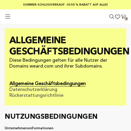
KOSTENLOSER VERSAND AB EINEM BESTELLWERT VON 100 €
SOMMER-SCHLUSSVERKAUF: 30–50 % RABATT AUF ALLES
SICHERE ZAHLUNGEN MIT KLARNA
0
ALLGEMEINE
GESCHÄFTSBEDINGUNGEN
Diese Bedingungen gelten für alle Nutzer der
Domains weard.com und ihrer Subdomains.
Allgemeine Geschäftsbedingungen
Datenschutzerklärung
Rückerstattungsrichtlinie
NUTZUNGSBEDINGUNGEN
Unternehmensinformationen