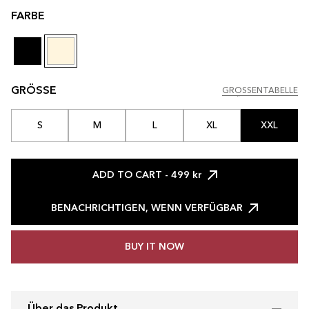
FARBE
GRÖSSE
GRÖSSENTABELLE
GRÖSSENTABELLE
S
M
L
XL
XXL
ADD TO CART
- 499 kr
BENACHRICHTIGEN, WENN VERFÜGBAR
BUY IT NOW