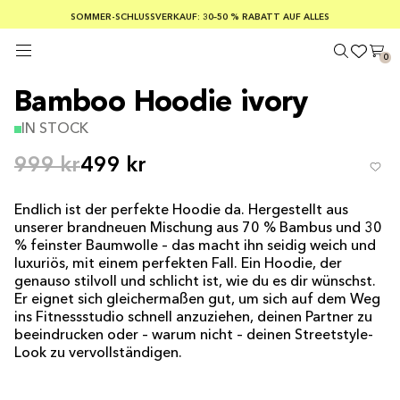
KOSTENLOSER VERSAND AB EINEM BESTELLWERT VON 100 €
SOMMER-SCHLUSSVERKAUF: 30–50 % RABATT AUF ALLES
SICHERE ZAHLUNGEN MIT KLARNA
0
Bamboo Hoodie ivory
IN STOCK
999 kr
499 kr
Endlich ist der perfekte Hoodie da. Hergestellt aus
unserer brandneuen Mischung aus 70 % Bambus und 30
% feinster Baumwolle – das macht ihn seidig weich und
luxuriös, mit einem perfekten Fall. Ein Hoodie, der
genauso stilvoll und schlicht ist, wie du es dir wünschst.
Er eignet sich gleichermaßen gut, um sich auf dem Weg
ins Fitnessstudio schnell anzuziehen, deinen Partner zu
beeindrucken oder – warum nicht – deinen Streetstyle-
Look zu vervollständigen.