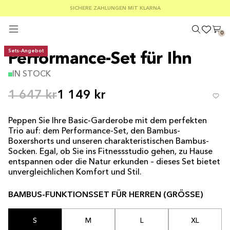
KOSTENLOSER VERSAND AB EINEM BESTELLWERT VON 100 €
SOMMER-SCHLUSSVERKAUF: 30–50 % RABATT AUF ALLES
SICHERE ZAHLUNGEN MIT KLARNA
0
Sets-Angebot
Performance-Set für Ihn
IN STOCK
1 647 kr
1 149 kr
Peppen Sie Ihre Basic-Garderobe mit dem perfekten
Trio auf: dem Performance-Set, den Bambus-
Boxershorts und unseren charakteristischen Bambus-
Socken. Egal, ob Sie ins Fitnessstudio gehen, zu Hause
entspannen oder die Natur erkunden – dieses Set bietet
unvergleichlichen Komfort und Stil.
BAMBUS-FUNKTIONSSET FÜR HERREN (GRÖSSE)
S
M
L
XL