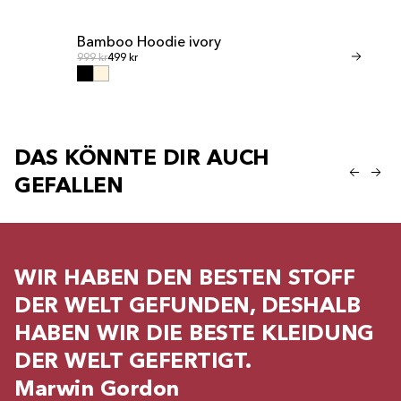
Bamboo Hoodie ivory
Bamboo Sho
Normalpreis
Normalp
Normalpreis
999 kr
499 kr
Normalpreis
599 kr
299 kr
DAS KÖNNTE DIR AUCH
GEFALLEN
WIR HABEN DEN BESTEN STOFF
DER WELT GEFUNDEN, DESHALB
HABEN WIR DIE BESTE KLEIDUNG
DER WELT GEFERTIGT.
Marwin Gordon