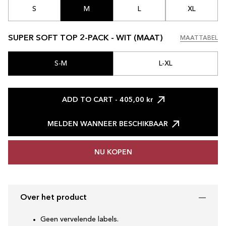
S
M
L
XL
SUPER SOFT TOP 2-PACK - WIT (MAAT)
MAATTABEL
MAATTABEL
S-M
L-XL
ADD TO CART
- 405,00 kr
MELDEN WANNEER BESCHIKBAAR
NU KOPEN
Over het product
Geen vervelende labels.