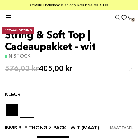
GRATIS VERZENDING BIJ BESTELLINGEN VAN MEER DAN € 100
ZOMERUITVERKOOP: 30-50% KORTING OP ALLES
VEILIG BETALEN MET KLARNA
0
SET-AANBIEDING
String & Soft Top |
Cadeaupakket - wit
IN STOCK
576,00 kr
405,00 kr
KLEUR
INVISIBLE THONG 2-PACK - WIT (MAAT)
MAATTABEL
MAATTABEL