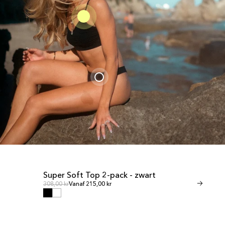
Super Soft Top 2-pack - zwart
Invisible T
UITVERKOOP
UITVERKOO
Normale prijs
Norma
Normale prijs
308,00 kr
Vanaf 215,00 kr
Normale prijs
269,00 kr
Vanaf 