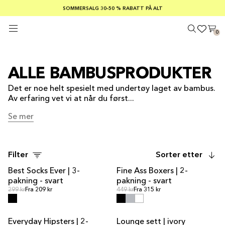
SOMMERSALG 30–50 % RABATT PÅ ALT
GRATIS FRAKT PÅ ORDRE OVER €100
TRYGGE BETALINGER MED KLARNA
0
ALLE BAMBUSPRODUKTER
Det er noe helt spesielt med undertøy laget av bambus.
Av erfaring vet vi at når du først...
Se mer
Se mer
Filter
Sorter etter
Best Socks Ever | 3-
Fine Ass Boxers | 2-
pakning - svart
pakning - svart
Ordinær pris
Ordinær pris
Ordinær pris
299 kr
Fra 209 kr
Ordinær pris
449 kr
Fra 315 kr
Everyday Hipsters | 2-
Lounge sett | ivory
SALG
SALG