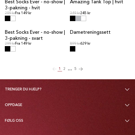
Best Socks Ever - no-show |
Amazing Tank Top | hvit
SALG
3-pakning - hvit
Ordinær pris
Ordinær pris
Ordinær pris
299 kr
Fra 149 kr
Ordinær pris
349 kr
245 kr
Best Socks Ever - no-show |
Dametreningssett
SALG
3-pakning - svart
Ordinær pris
Ordinær pris
Ordinær pris
299 kr
Fra 149 kr
Ordinær pris
899 kr
629 kr
…
1
2
5
TRENGER DU HJELP?
OPPDAGE
FØLG OSS