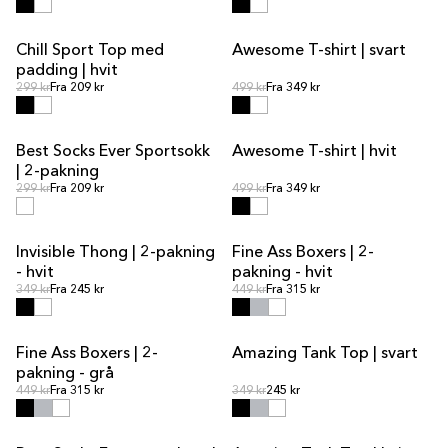
Chill Sport Top med
Awesome T-shirt | svart
SALG
padding | hvit
Ordinær pris
Ordinær pris
Ordinær pris
299 kr
Fra 209 kr
Ordinær pris
499 kr
Fra 349 kr
Best Socks Ever Sportsokk
Awesome T-shirt | hvit
| 2-pakning
Ordinær pris
Ordinær pris
Ordinær pris
299 kr
Fra 209 kr
Ordinær pris
499 kr
Fra 349 kr
Invisible Thong | 2-pakning
Fine Ass Boxers | 2-
SALG
- hvit
pakning - hvit
Ordinær pris
Ordinær pris
Ordinær pris
349 kr
Fra 245 kr
Ordinær pris
449 kr
Fra 315 kr
Fine Ass Boxers | 2-
Amazing Tank Top | svart
SALG
pakning - grå
Ordinær pris
Ordinær pris
Ordinær pris
449 kr
Fra 315 kr
Ordinær pris
349 kr
245 kr