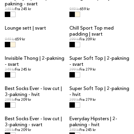
pakning - svart
Ordinær pris
Ordinær pris
Ordinær pris
349 kr
Fra 245 kr
Ordinær pris
949 kr
659 kr
Lounge sett | svart
Chill Sport Top med
SALG
SALG
padding | svart
Ordinær pris
Ordinær pris
Ordinær pris
949 kr
659 kr
Ordinær pris
299 kr
Fra 209 kr
Invisible Thong | 2-pakning
Super Soft Top | 2-pakning
SALG
SALG
- svart
- svart
Ordinær pris
Ordinær pris
Ordinær pris
349 kr
Fra 245 kr
Ordinær pris
399 kr
Fra 279 kr
Best Socks Ever - low cut |
Super Soft Top | 2-pakning
SALG
3-pakning - hvit
- hvit
Ordinær pris
Ordinær pris
Ordinær pris
299 kr
Fra 209 kr
Ordinær pris
399 kr
Fra 279 kr
Best Socks Ever - low cut |
Everyday Hipsters | 2-
SALG
3-pakning - svart
pakning - hvit
Ordinær pris
Ordinær pris
Ordinær pris
299 kr
Fra 209 kr
Ordinær pris
349 kr
Fra 245 kr