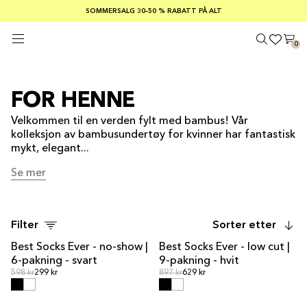
SOMMERSALG 30–50 % RABATT PÅ ALT
GRATIS FRAKT PÅ ORDRE OVER €100
TRYGGE BETALINGER MED KLARNA
0
FOR HENNE
Velkommen til en verden fylt med bambus! Vår
kolleksjon av bambusundertøy for kvinner har fantastisk
mykt, elegant...
Se mer
Se mer
Filter
Sorter etter
Best Socks Ever - no-show |
Best Socks Ever - low cut |
MULTIPAKKETILBUD
MULTIPAKKETILBUD
6-pakning - svart
9-pakning - hvit
Ordinær pris
Ordinær pris
Ordinær pris
598 kr
299 kr
Ordinær pris
897 kr
629 kr