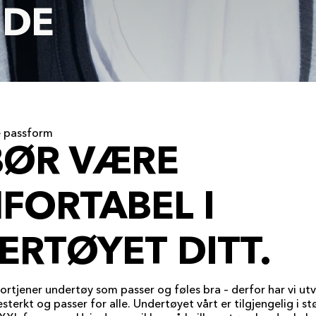
IDE
e passform
BØR VÆRE
FORTABEL I
ERTØYET DITT.
fortjener undertøy som passer og føles bra – derfor har vi ut
esterkt og passer for alle. Undertøyet vårt er tilgjengelig i s