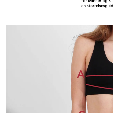
for kvinner og S–
en størrelsesguid