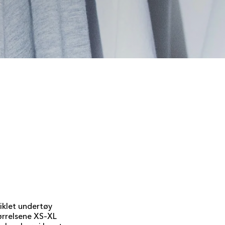
viklet undertøy
tørrelsene XS–XL