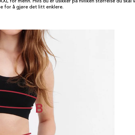
XXL for menn. Hvis du er usikker på hvilken størrelse du skal v
e for å gjøre det litt enklere.