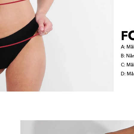
F
A: Må
B: Nå
C: Må
D: Må