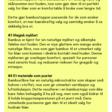
skånsomme mot huden, noe som gjør dem til et perfekt
valg for klær som er komfortable å bruke over lengre tid.
Dette gjør bambustopper passende for de som ønsker
komfort, et mer bærekraftig valg og samtidig ønsker å se
skikkelig bra ut.
#3 Magisk mykhet
Bambus er kjent for sin naturlige mykhet og silkemyke
følelse mot huden. Den er mye glattere enn mange andre
naturlige fibre, noe som gjør bambus til et utmerket valg
for klær som kommer i direkte kontakt med huden. Denne
mykheten gir overlegen komfort, spesielt for personer
med sensitiv hud, og reduserer risikoen for gnagsår og
irritasjon.
#4 Et materiale som puster
Bambusfibre har en naturlig mikrostruktur som skaper små
hulrom i stoffet, noe som gir utmerket ventilasjon og
luftsirkulasjon. Dette resulterer i en bambustopp som ikke
bare føles behagelig å ha på seg, men som også bidrar til
å holde kroppstemperaturen på et jevnt nivå. Dens
utmerkede pusteevne gjør den til et ideelt valg for
hudnær klær.