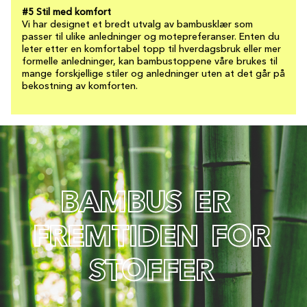
#5 Stil med komfort
Vi har designet et bredt utvalg av bambusklær som
passer til ulike anledninger og motepreferanser. Enten du
leter etter en komfortabel topp til hverdagsbruk eller mer
formelle anledninger, kan bambustoppene våre brukes til
mange forskjellige stiler og anledninger uten at det går på
bekostning av komforten.
B
A
M
B
U
S
E
R
F
R
E
M
T
I
D
E
N
F
O
R
S
T
O
F
F
E
R