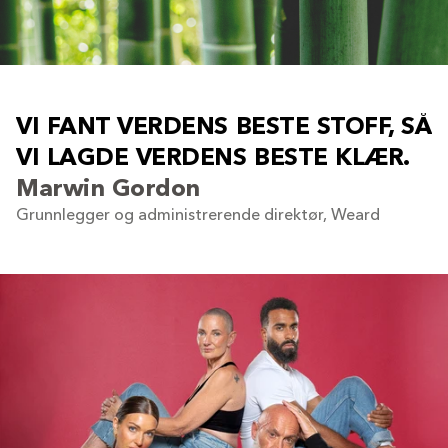
V
I
F
A
N
T
V
E
R
D
E
N
S
B
E
S
T
E
S
T
O
F
F
,
S
Å
V
I
L
A
G
D
E
V
E
R
D
E
N
S
B
E
S
T
E
K
L
Æ
R
.
Marwin Gordon
Grunnlegger og administrerende direktør, Weard