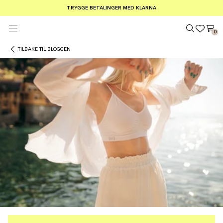
GRATIS FRAKT PÅ ORDRE OVER €100
TRYGGE BETALINGER MED KLARNA
SOMMERSALG 30–50 % RABATT PÅ ALT
0
TILBAKE TIL BLOGGEN