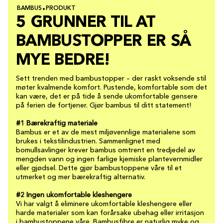
BAMBUS
PRODUKT
5 GRUNNER TIL AT
BAMBUSTOPPER ER SÅ
MYE BEDRE!
Sett trenden med bambustopper – der raskt voksende stil
møter kvalmende komfort. Pustende, komfortable som det
kan være, det er på tide å sende ukomfortable gensere
på ferien de fortjener. Gjør bambus til ditt statement!
#1 Bærekraftig materiale
Bambus er et av de mest miljøvennlige materialene som
brukes i tekstilindustrien. Sammenlignet med
bomullsavlinger krever bambus omtrent en tredjedel av
mengden vann og ingen farlige kjemiske plantevernmidler
eller gjødsel. Dette gjør bambustoppene våre til et
utmerket og mer bærekraftig alternativ.
#2 Ingen ukomfortable kleshengere
Vi har valgt å eliminere ukomfortable kleshengere eller
harde materialer som kan forårsake ubehag eller irritasjon
i bambustoppene våre. Bambusfibre er naturlig myke og