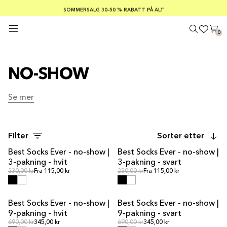
GRATIS FRAKT PÅ ORDRE OVER €100
TRYGGE BETALINGER MED KLARNA
SOMMERSALG 30–50 % RABATT PÅ ALT
0
NO-SHOW
Se mer
Se mer
Filter
Sorter etter
Best Socks Ever - no-show |
Best Socks Ever - no-show |
3-pakning - hvit
3-pakning - svart
Ordinær pris
Ordinær pris
Ordinær pris
230,00 kr
Fra 115,00 kr
Ordinær pris
230,00 kr
Fra 115,00 kr
Best Socks Ever - no-show |
Best Socks Ever - no-show |
MULTIPAKKETILBUD
MULTIPACK OFFER
9-pakning - hvit
9-pakning - svart
Ordinær pris
Ordinær pris
Ordinær pris
690,00 kr
345,00 kr
Ordinær pris
690,00 kr
345,00 kr