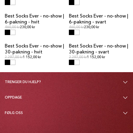
Best Socks Ever - no-show |
Best Socks Ever - no-show |
MULTIPAKKETILBUD
MULTIPAKKETILBUD
6-pakning - hvit
6-pakning - svart
Ordinær pris
Ordinær pris
Ordinær pris
460,00 kr
230,00 kr
Ordinær pris
460,00 kr
230,00 kr
Best Socks Ever - no-show |
Best Socks Ever - no-show |
MULTIPAKKETILBUD
MULTIPAKKETILBUD
30-pakning - hvit
30-pakning - svart
Ordinær pris
Ordinær pris
Ordinær pris
2 297,00 kr
1 152,00 kr
Ordinær pris
2 297,00 kr
1 152,00 kr
TRENGER DU HJELP?
OPPDAGE
FØLG OSS