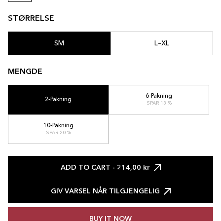
STØRRELSE
SM
L–XL
MENGDE
6-Pakning
2-Pakning
SPAR 13 %
10-Pakning
SPAR 20 %
ADD TO CART
- 214,00 kr
GIV VARSEL NÅR TILGJENGELIG
BUY IT NOW