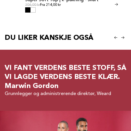
Super Soft Top | 2-pakning - svart
Invisible Th
SALG
SALG
Ordinær pris
Ordin
Ordinær pris
306,00 kr
Fra 214,00 kr
Ordinær pris
268,00 kr
Fra 18
DU LIKER KANSKJE OGSÅ
VI FANT VERDENS BESTE STOFF, SÅ
VI LAGDE VERDENS BESTE KLÆR.
Marwin Gordon
Grunnlegger og administrerende direktør, Weard