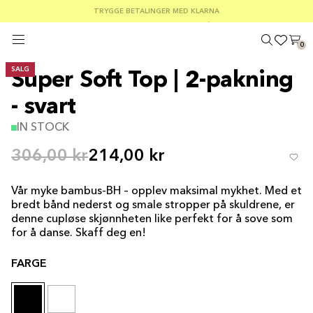
SOMMERSALG 30–50 % RABATT PÅ ALT
GRATIS FRAKT PÅ ORDRE OVER €100
TRYGGE BETALINGER MED KLARNA
0
SALG
Super Soft Top | 2-pakning
- svart
IN STOCK
306,00 kr
214,00 kr
Vår myke bambus-BH – opplev maksimal mykhet. Med et
bredt bånd nederst og smale stropper på skuldrene, er
denne cupløse skjønnheten like perfekt for å sove som
for å danse. Skaff deg en!
FARGE