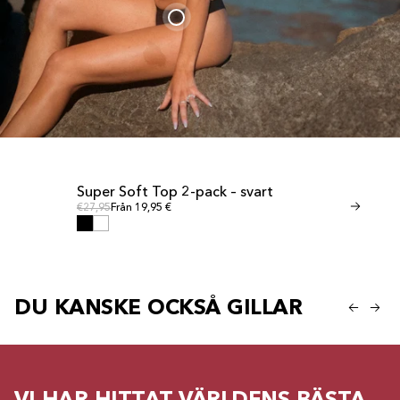
Super Soft Top 2-pack – svart
Invisible T
REA
REA
Ordinarie pris
Ordinar
Ordinarie pris
€27,95
Från 19,95 €
Ordinarie pris
€24,95
Från 17,
DU KANSKE OCKSÅ GILLAR