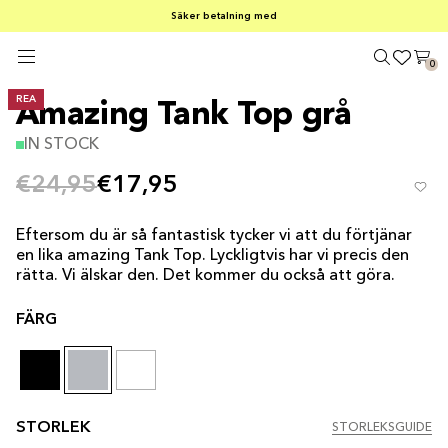
FRI FRAKT PÅ KÖP ÖVER €100
Säker betalning med
SOMMARREA – 30–50 % RABATT PÅ ALLT
0
REA
Amazing Tank Top grå
IN STOCK
€24,95
€17,95
Eftersom du är så fantastisk tycker vi att du förtjänar
en lika amazing Tank Top. Lyckligtvis har vi precis den
rätta. Vi älskar den. Det kommer du också att göra.
FÄRG
STORLEK
STORLEKSGUIDE
STORLEKSGUIDE