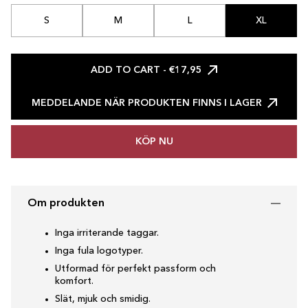
S
M
L
XL
ADD TO CART
- €17,95
MEDDELANDE NÄR PRODUKTEN FINNS I LAGER
KÖP NU
Om produkten
Inga irriterande taggar.
Inga fula logotyper.
Utformad för perfekt passform och
komfort.
Slät, mjuk och smidig.