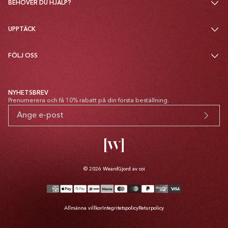
BEHÖVER DU HJÄLP?
UPPTÄCK
FÖLJ OSS
NYHETSBREV
Prenumerera och få 10% rabatt på din första beställning.
© 2026
Weard
Gjord av coi
Betalsätt
Allmänna villkor
Integritetspolicy
Returpolicy