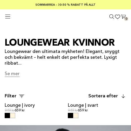
SOMMARREA – 30–50 % RABATT PÅ ALLT
FRI FRAKT PÅ KÖP ÖVER €100
Säker betalning med
0
LOUNGEWEAR KVINNOR
Loungewear den ultimata mykheten! Elegant, snyggt
och bekvämt – helt enkelt det perfekta setet. Lyxigt
ribbat...
Se mer
Se mer
Filter
Sortera efter
Lounge | ivory
Lounge | svart
REA
REA
Ordinarie pris
Ordinarie pris
Ordinarie pris
949 kr
659 kr
Ordinarie pris
949 kr
659 kr