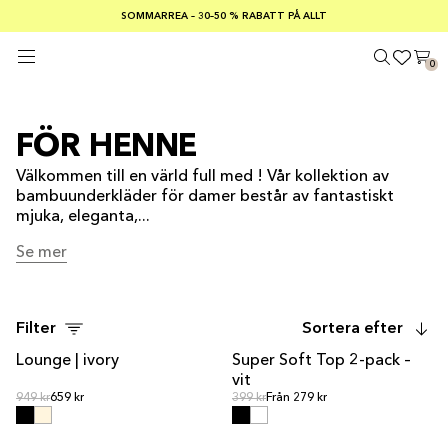
SOMMARREA – 30–50 % RABATT PÅ ALLT
FRI FRAKT PÅ KÖP ÖVER €100
Säker betalning med
0
FÖR HENNE
Välkommen till en värld full med ! Vår kollektion av
bambuunderkläder för damer består av fantastiskt
mjuka, eleganta,...
Se mer
Se mer
Filter
Sortera efter
Lounge | ivory
Super Soft Top 2-pack –
REA
REA
vit
Ordinarie pris
Ordinarie pris
Ordinarie pris
949 kr
659 kr
Ordinarie pris
399 kr
Från 279 kr