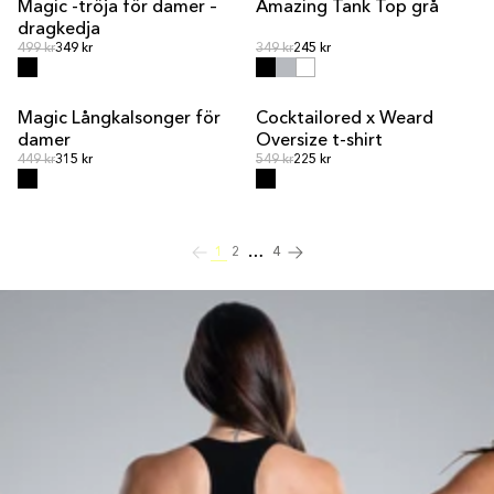
Magic -tröja för damer –
Amazing Tank Top grå
REA
REA
dragkedja
Ordinarie pris
Ordinarie pris
Ordinarie pris
499 kr
349 kr
Ordinarie pris
349 kr
245 kr
Magic Långkalsonger för
Cocktailored x Weard
REA
SLUT I LAGER
damer
Oversize t-shirt
Ordinarie pris
Ordinarie pris
Ordinarie pris
449 kr
315 kr
Ordinarie pris
549 kr
225 kr
…
1
2
4