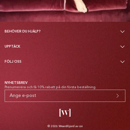
BEHÖVER DU HJÄLP?
UPPTÄCK
FÖLJ OSS
NYHETSBREV
Prenumerera och få 10% rabatt på din första beställning.
© 2026
Weard
Gjord av coi