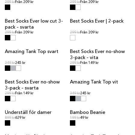
Ordinarie pris
Ordinarie pris
Ordinarie pris
299 kr
Från 209 kr
Ordinarie pris
299 kr
Från 209 kr
Best Socks Ever low cut 3-
Best Socks Ever | 2-pack
pack – svarta
Ordinarie pris
Ordinarie pris
Ordinarie pris
299 kr
Från 209 kr
Ordinarie pris
299 kr
Från 209 kr
Amazing Tank Top svart
Best Socks Ever no-show
REA
3-pack – vita
Ordinarie pris
Ordinarie pris
Ordinarie pris
349 kr
245 kr
Ordinarie pris
299 kr
Från 149 kr
Best Socks Ever no-show
Amazing Tank Top vit
REA
3-pack – svarta
Ordinarie pris
Ordinarie pris
Ordinarie pris
299 kr
Från 149 kr
Ordinarie pris
349 kr
245 kr
Underställ för damer
Bamboo Beanie
REA
SLUT I LAGER
Ordinarie pris
Ordinarie pris
Ordinarie pris
899 kr
629 kr
Ordinarie pris
199 kr
49 kr