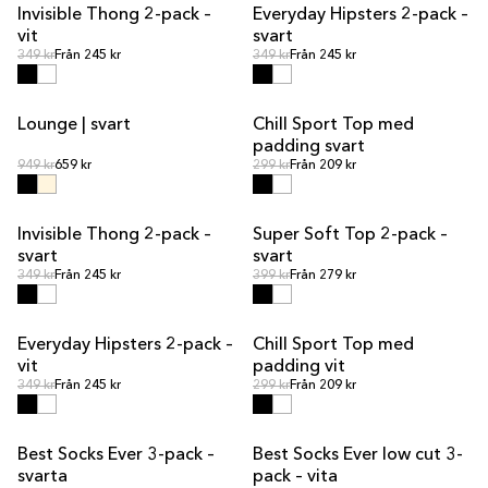
Invisible Thong 2-pack –
Everyday Hipsters 2-pack –
REA
REA
vit
svart
Ordinarie pris
Ordinarie pris
Ordinarie pris
349 kr
Från 245 kr
Ordinarie pris
349 kr
Från 245 kr
Lounge | svart
Chill Sport Top med
REA
REA
padding svart
Ordinarie pris
Ordinarie pris
Ordinarie pris
949 kr
659 kr
Ordinarie pris
299 kr
Från 209 kr
Invisible Thong 2-pack –
Super Soft Top 2-pack –
REA
REA
svart
svart
Ordinarie pris
Ordinarie pris
Ordinarie pris
349 kr
Från 245 kr
Ordinarie pris
399 kr
Från 279 kr
Everyday Hipsters 2-pack –
Chill Sport Top med
REA
REA
vit
padding vit
Ordinarie pris
Ordinarie pris
Ordinarie pris
349 kr
Från 245 kr
Ordinarie pris
299 kr
Från 209 kr
Best Socks Ever 3-pack –
Best Socks Ever low cut 3-
svarta
pack – vita