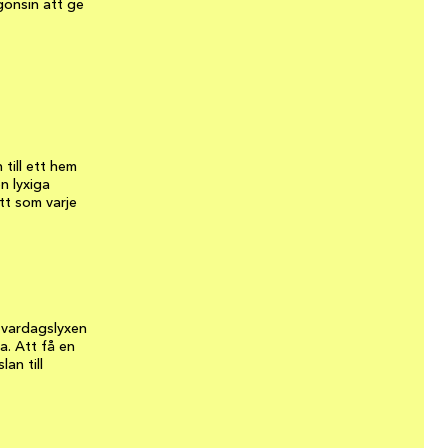
gonsin att ge
 till ett hem
n lyxiga
tt som varje
 vardagslyxen
a. Att få en
an till