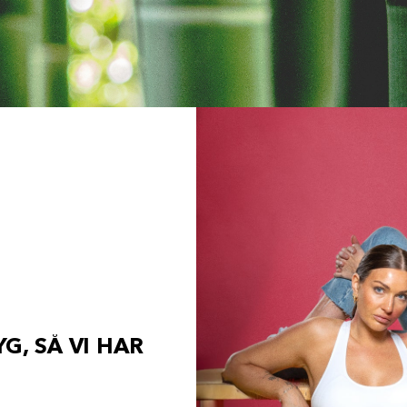
Y
G
,
S
Å
V
I
H
A
R