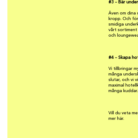
#3 – Bär underk
Även om dina u
kropp. Och för 
smidiga underkl
vårt sortimen
och loungewea
#4 – Skapa hot
Vi tillbringar 
många underska
slutar, och vi 
maximal hotell
många kuddar.
Vill du veta m
mer här.