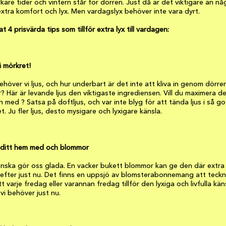
kare tider och vintern står för dörren. Just då är det viktigare än nå
extra komfort och lyx. Men vardagslyx behöver inte vara dyrt.
at 4 prisvärda tips som tillför extra lyx till vardagen:
i mörkret!
ehöver vi ljus, och hur underbart är det inte att kliva in genom dörren
 Här är levande ljus den viktigaste ingrediensen. Vill du maximera de
 med ? Satsa på doftljus, och var inte blyg för att tända ljus i så go
. Ju fler ljus, desto mysigare och lyxigare känsla.
 ditt hem med och blommor
önska gör oss glada. En vacker bukett blommor kan ge den där extra
 efter just nu. Det finns en uppsjö av blomsterabonnemang att teckn
 varje fredag eller varannan fredag tillför den lyxiga och livfulla känsl
i behöver just nu.