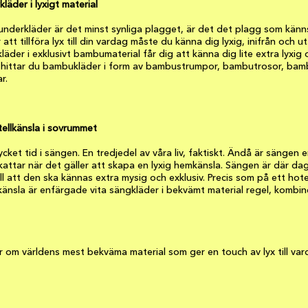
läder i lyxigt material
nderkläder är det minst synliga plagget, är det det plagg som känn
att tillföra lyx till din vardag måste du känna dig lyxig, inifrån och ut
äder i exklusivt bambumaterial får dig att känna dig lite extra lyxig o
t hittar du bambukläder i form av bambustrumpor, bambutrosor, ba
r.
ellkänsla i sovrummet
mycket tid i sängen. En tredjedel av våra liv, faktiskt. Ändå är sängen 
ttar när det gäller att skapa en lyxig hemkänsla. Sängen är där da
vill att den ska kännas extra mysig och exklusiv. Precis som på ett hotel
känsla är enfärgade vita sängkläder i bekvämt material regel, kombi
er om världens mest bekväma material som ger en touch av lyx till va