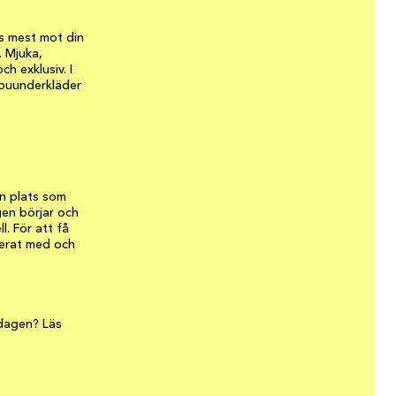
s mest mot din
. Mjuka,
ch exklusiv. I
mbuunderkläder
en plats som
gen börjar och
l. För att få
nerat med och
rdagen? Läs