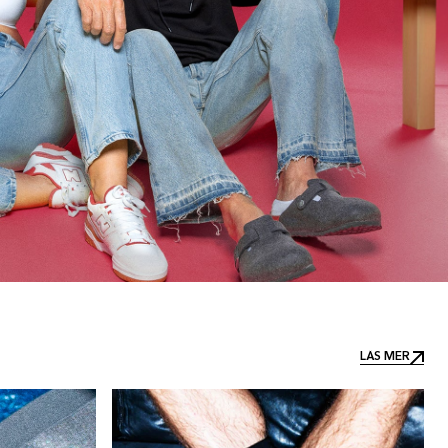
LÄS MER
LÄS MER