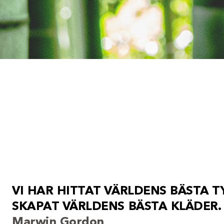
V
I
H
A
R
H
I
T
T
A
T
V
Ä
R
L
D
E
N
S
B
Ä
S
T
A
T
S
K
A
P
A
T
V
Ä
R
L
D
E
N
S
B
Ä
S
T
A
K
L
Ä
D
E
R
.
Marwin Gordon