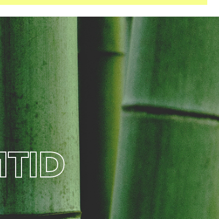
M
T
I
D