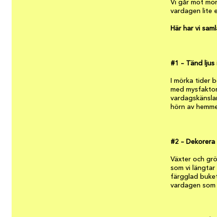
Vi går mot mör
vardagen lite 
Här har vi saml
#1 – Tänd ljus 
I mörka tider b
med mysfaktor?
vardagskänslan
hörn av hemmet
#2 – Dekorera
Växter och gr
som vi längtar
färgglad bukett
vardagen som v