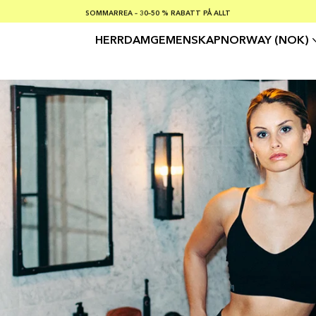
SOMMARREA – 30–50 % RABATT PÅ ALLT
FRI FRAKT PÅ KÖP ÖVER €100
Säker betalning med
HERR
DAM
GEMENSKAP
NORWAY (NOK)