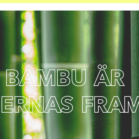
B
A
M
B
U
Ä
R
G
E
R
N
A
S
F
R
A