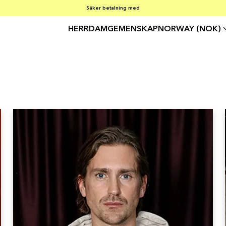
SOMMARREA – 30–50 % RABATT PÅ ALLT
FRI FRAKT PÅ KÖP ÖVER €100
Säker betalning med
HERR
DAM
GEMENSKAP
NORWAY (NOK)