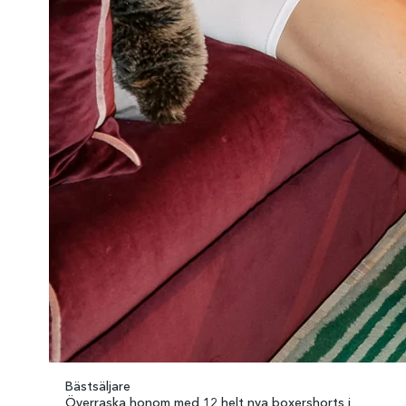
Bästsäljare
Överraska honom med 12 helt nya boxershorts i