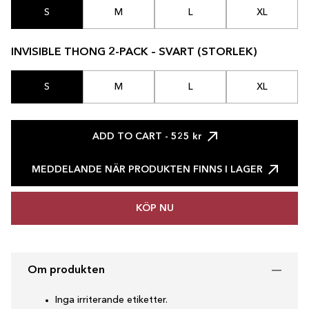
S
M
L
XL
INVISIBLE THONG 2-PACK – SVART (STORLEK)
S
M
L
XL
ADD TO CART
- 525 kr
MEDDELANDE NÄR PRODUKTEN FINNS I LAGER
KÖP NU
Om produkten
Inga irriterande etiketter.