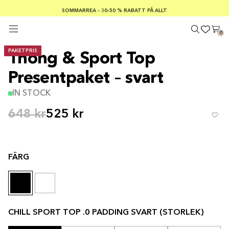
SOMMARREA – 30–50 % RABATT PÅ ALLT
FRI FRAKT PÅ KÖP ÖVER €100
Säker betalning med
0
PAKETPRIS
Thong & Sport Top
Presentpaket – svart
IN STOCK
648 kr
525 kr
FÄRG
CHILL SPORT TOP .0 PADDING SVART (STORLEK)