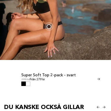
Super Soft Top 2-pack – svart
Invisible T
REA
REA
Ordinarie pris
Ordinari
Ordinarie pris
399 kr
Från 279 kr
Ordinarie pris
349 kr
Från 245 
DU KANSKE OCKSÅ GILLAR