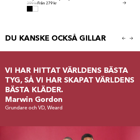
Ordinarie pris
Ordinari
Ordinarie pris
399 kr
Från 279 kr
Ordinarie pris
349 kr
Från 245 
DU KANSKE OCKSÅ GILLAR
VI HAR HITTAT VÄRLDENS BÄSTA
TYG, SÅ VI HAR SKAPAT VÄRLDENS
BÄSTA KLÄDER.
Marwin Gordon
Grundare och VD, Weard