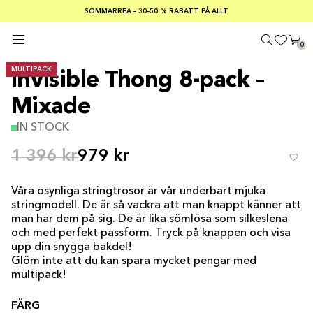
SOMMARREA – 30–50 % RABATT PÅ ALLT
FRI FRAKT PÅ KÖP ÖVER €100
Säker betalning med
0
MULTIPACK
Invisible Thong 8-pack –
Mixade
IN STOCK
1 396 kr
979 kr
Våra osynliga stringtrosor är vår underbart mjuka
stringmodell. De är så vackra att man knappt känner att
man har dem på sig. De är lika sömlösa som silkeslena
och med perfekt passform. Tryck på knappen och visa
upp din snygga bakdel!
Glöm inte att du kan spara mycket pengar med
multipack!
FÄRG