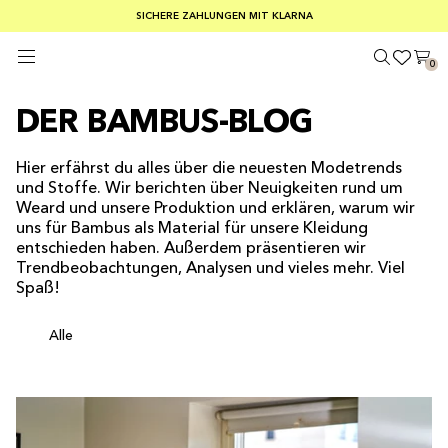
KOSTENLOSER VERSAND AB EINEM BESTELLWERT VON 100 €
SICHERE ZAHLUNGEN MIT KLARNA
SOMMER-SCHLUSSVERKAUF: 30–50 % RABATT AUF ALLES
0
DER BAMBUS-BLOG
Hier erfährst du alles über die neuesten Modetrends
und Stoffe. Wir berichten über Neuigkeiten rund um
Weard und unsere Produktion und erklären, warum wir
uns für Bambus als Material für unsere Kleidung
entschieden haben. Außerdem präsentieren wir
Trendbeobachtungen, Analysen und vieles mehr. Viel
Spaß!
Alle