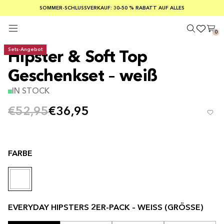
KOSTENLOSER VERSAND AB EINEM BESTELLWERT VON 100 €
SOMMER-SCHLUSSVERKAUF: 30–50 % RABATT AUF ALLES
SICHERE ZAHLUNGEN MIT KLARNA
0
Sets-Angebot
Hipster & Soft Top
Geschenkset – weiß
IN STOCK
€52,95
€36,95
FARBE
EVERYDAY HIPSTERS 2ER-PACK – WEISS (GRÖSSE)