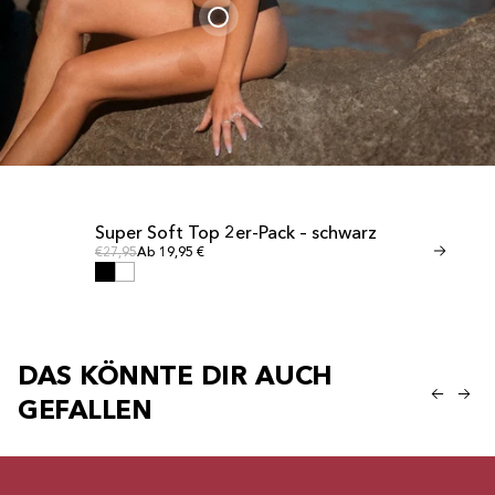
Super Soft Top 2er-Pack – schwarz
Invisible T
SCHLUSSVERKAUF
SCHLUSSVER
Normalpreis
Normal
Normalpreis
€27,95
Ab 19,95 €
Normalpreis
€24,95
Ab 17,9
DAS KÖNNTE DIR AUCH
GEFALLEN