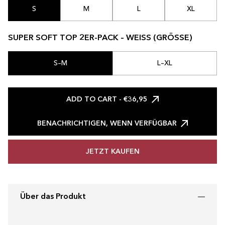
S
M
L
XL
SUPER SOFT TOP 2ER-PACK – WEISS (GRÖSSE)
S–M
L–XL
ADD TO CART
- €36,95
BENACHRICHTIGEN, WENN VERFÜGBAR
JETZT KAUFEN
Über das Produkt