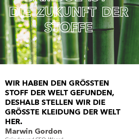
D
I
E
Z
U
K
U
N
F
T
D
E
R
S
T
O
F
F
E
W
I
R
H
A
B
E
N
D
E
N
G
R
Ö
S
S
T
E
N
S
T
O
F
F
D
E
R
W
E
L
T
G
E
F
U
N
D
E
N
,
D
E
S
H
A
L
B
S
T
E
L
L
E
N
W
I
R
D
I
E
G
R
Ö
S
S
T
E
K
L
E
I
D
U
N
G
D
E
R
W
E
L
T
H
E
R
.
Marwin Gordon