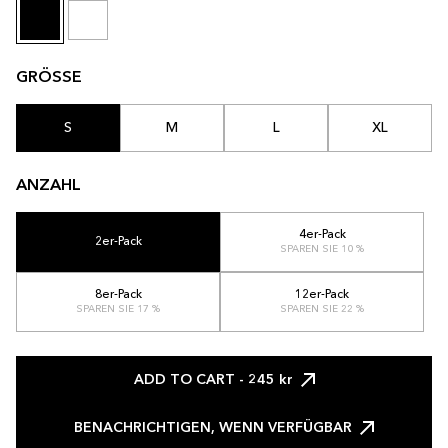
GRÖSSE
S
M
L
XL
ANZAHL
4er-Pack
2er-Pack
SPAREN SIE 10 %
8er-Pack
12er-Pack
SPAREN SIE 17 %
SPAREN SIE 22 %
ADD TO CART
- 245 kr
BENACHRICHTIGEN, WENN VERFÜGBAR