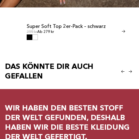
Super Soft Top 2er-Pack – schwarz
Invisible T
SCHLUSSVERKAUF
SCHLUSSVER
Normalpreis
Normalp
Normalpreis
399 kr
Ab 279 kr
Normalpreis
349 kr
Ab 245 k
DAS KÖNNTE DIR AUCH
GEFALLEN
WIR HABEN DEN BESTEN STOFF
DER WELT GEFUNDEN, DESHALB
HABEN WIR DIE BESTE KLEIDUNG
DER WELT GEFERTIGT.