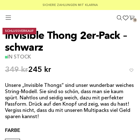
KOSTENLOSER VERSAND AB EINEM BESTELLWERT VON 100 €
SOMMER-SCHLUSSVERKAUF: 30–50 % RABATT AUF ALLES
SICHERE ZAHLUNGEN MIT KLARNA
0
SCHLUSSVERKAUF
Invisible Thong 2er-Pack –
schwarz
IN STOCK
349 kr
245 kr
Unsere „Invisible Thongs“ sind unser wunderbar weiches
String-Modell. Sie sind so schön, dass man sie kaum
spürt. Nahtlos und seidig weich, dazu mit perfekter
Passform. Drück auf den Knopf und zeig, was du hast!
Vergiss nicht, dass du mit unseren Multipacks viel Geld
sparen kannst!
FARBE