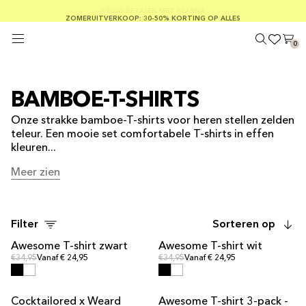
GRATIS VERZENDING BIJ BESTELLINGEN VAN MEER DAN € 100
ZOMERUITVERKOOP: 30-50% KORTING OP ALLES
VEILIG BETALEN MET KLARNA
0
BAMBOE-T-SHIRTS
Onze strakke bamboe-T-shirts voor heren stellen zelden
teleur. Een mooie set comfortabele T-shirts in effen
kleuren...
Meer zien
Meer zien
Filter
Sorteren op
Awesome T-shirt zwart
Awesome T-shirt wit
Normale prijs
Normale prijs
Normale prijs
€34,95
Vanaf € 24,95
Normale prijs
€34,95
Vanaf € 24,95
Cocktailored x Weard
Awesome T-shirt 3-pack -
MULTIPACK-AANBIEDING