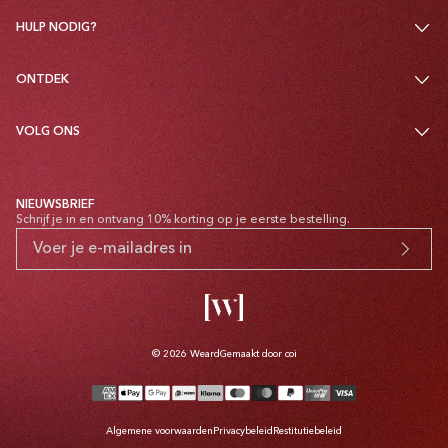
HULP NODIG?
ONTDEK
VOLG ONS
NIEUWSBRIEF
Schrijf je in en ontvang 10% korting op je eerste bestelling.
© 2026
Weard
Gemaakt door coi
Betaalmethoden
Algemene voorwaarden
Privacybeleid
Restitutiebeleid