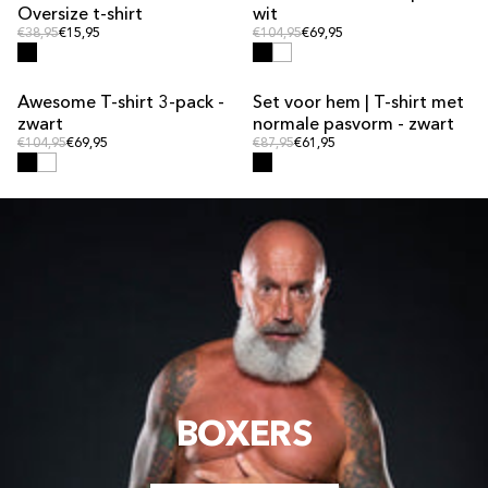
Oversize t-shirt
wit
Normale prijs
Normale prijs
Normale prijs
€38,95
€15,95
Normale prijs
€104,95
€69,95
Awesome T-shirt 3-pack -
Set voor hem | T-shirt met
MULTIPACK-AANBIEDING
SET-AANBIEDING
zwart
normale pasvorm - zwart
Normale prijs
Normale prijs
Normale prijs
€104,95
€69,95
Normale prijs
€87,95
€61,95
BOXERS