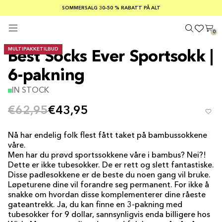
SOMMERSALG 30–50 % RABATT PÅ ALT
GRATIS FRAKT PÅ ORDRE OVER €100
TRYGGE BETALINGER MED KLARNA
0
MULTIPAKKETILBUD
Best Socks Ever Sportsokk |
6-pakning
IN STOCK
€62,95
€43,95
Nå har endelig folk flest fått taket på bambussokkene
våre.
Men har du prøvd sportssokkene våre i bambus? Nei?!
Dette er ikke tubesokker. De er rett og slett fantastiske.
Disse padlesokkene er de beste du noen gang vil bruke.
Løpeturene dine vil forandre seg permanent. For ikke å
snakke om hvordan disse komplementerer dine råeste
gateantrekk. Ja, du kan finne en 3-pakning med
tubesokker for 9 dollar, sannsynligvis enda billigere hos