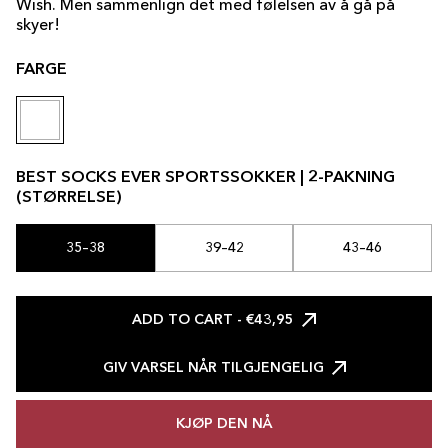
Wish. Men sammenlign det med følelsen av å gå på
skyer!
FARGE
BEST SOCKS EVER SPORTSSOKKER | 2-PAKNING
(STØRRELSE)
35–38
39–42
43–46
ADD TO CART
- €43,95
GIV VARSEL NÅR TILGJENGELIG
KJØP DEN NÅ