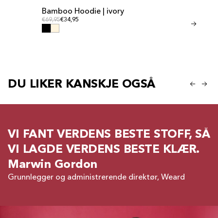
Bamboo Hoodie | ivory
Bamboo Shor
Ordinær pris
Ordinæ
Ordinær pris
€69,95
€34,95
Ordinær pris
€41,95
€20,95
DU LIKER KANSKJE OGSÅ
VI FANT VERDENS BESTE STOFF, SÅ
VI LAGDE VERDENS BESTE KLÆR.
Marwin Gordon
Grunnlegger og administrerende direktør, Weard