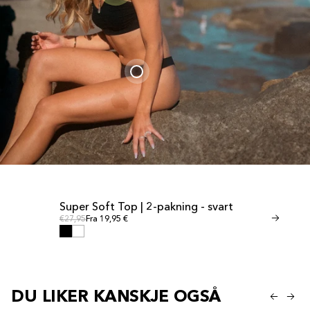
Super Soft Top | 2-pakning - svart
Invisible Th
SALG
SALG
Ordinær pris
Ordinæ
Ordinær pris
€27,95
Fra 19,95 €
Ordinær pris
€24,95
Fra 17,9
DU LIKER KANSKJE OGSÅ