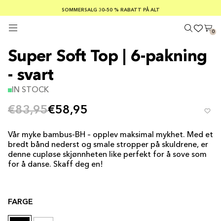
SOMMERSALG 30–50 % RABATT PÅ ALT
GRATIS FRAKT PÅ ORDRE OVER €100
TRYGGE BETALINGER MED KLARNA
0
Super Soft Top | 6-pakning
- svart
IN STOCK
€83,95
€58,95
Vår myke bambus-BH – opplev maksimal mykhet. Med et
bredt bånd nederst og smale stropper på skuldrene, er
denne cupløse skjønnheten like perfekt for å sove som
for å danse. Skaff deg en!
FARGE