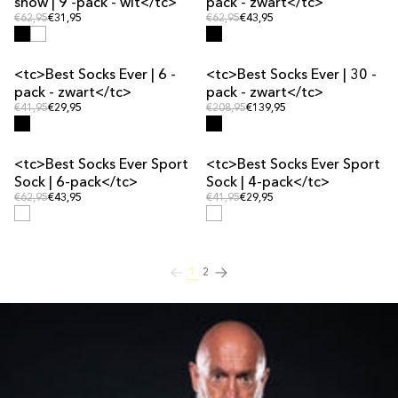
show | 9 -pack - wit</tc>
pack - zwart</tc>
Vanlig pris
Vanlig pris
Vanlig pris
€62,95
€31,95
Vanlig pris
€62,95
€43,95
<tc>Best Socks Ever | 6 -
<tc>Best Socks Ever | 30 -
MULTIPAKKE-TILBUD
MULTIPAKKE-TILBUD
pack - zwart</tc>
pack - zwart</tc>
Vanlig pris
Vanlig pris
Vanlig pris
€41,95
€29,95
Vanlig pris
€208,95
€139,95
<tc>Best Socks Ever Sport
<tc>Best Socks Ever Sport
MULTIPAKKE-TILBUD
MULTIPAKKE-TILBUD
Sock | 6-pack</tc>
Sock | 4-pack</tc>
Vanlig pris
Vanlig pris
Vanlig pris
€62,95
€43,95
Vanlig pris
€41,95
€29,95
1
2