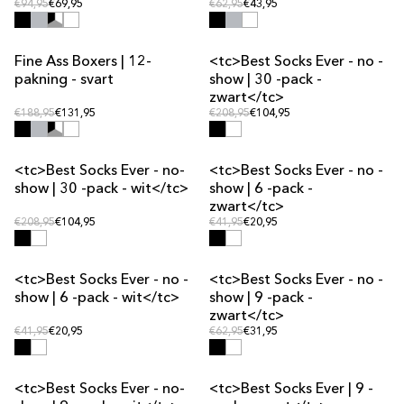
Vanlig pris
Vanlig pris
Vanlig pris
€94,95
€69,95
Vanlig pris
€62,95
€43,95
Fine Ass Boxers | 12-
<tc>Best Socks Ever - no -
MULTIPAKKE-TILBUD
MULTIPAKKE-TILBUD
pakning - svart
show | 30 -pack -
zwart</tc>
Vanlig pris
Vanlig pris
Vanlig pris
€188,95
€131,95
Vanlig pris
€208,95
€104,95
<tc>Best Socks Ever - no-
<tc>Best Socks Ever - no -
MULTIPAKKE-TILBUD
MULTIPAKKE-TILBUD
show | 30 -pack - wit</tc>
show | 6 -pack -
zwart</tc>
Vanlig pris
Vanlig pris
Vanlig pris
€208,95
€104,95
Vanlig pris
€41,95
€20,95
<tc>Best Socks Ever - no -
<tc>Best Socks Ever - no -
MULTIPAKKE-TILBUD
MULTIPAKKE-TILBUD
show | 6 -pack - wit</tc>
show | 9 -pack -
zwart</tc>
Vanlig pris
Vanlig pris
Vanlig pris
€41,95
€20,95
Vanlig pris
€62,95
€31,95
<tc>Best Socks Ever - no-
<tc>Best Socks Ever | 9 -
MULTIPAKKE-TILBUD
MULTIPAKKE-TILBUD