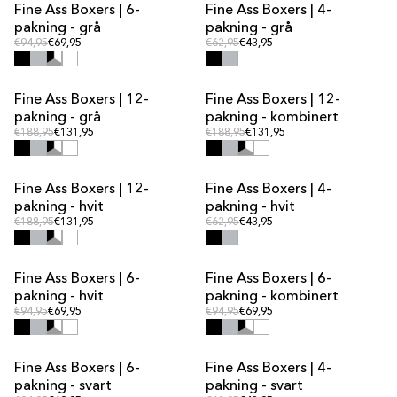
Fine Ass Boxers | 6-
Fine Ass Boxers | 4-
MULTIPAKKE-TILBUD
MULTIPAKKE-TILBUD
pakning - grå
pakning - grå
Vanlig pris
Vanlig pris
Vanlig pris
€94,95
€69,95
Vanlig pris
€62,95
€43,95
Fine Ass Boxers | 12-
Fine Ass Boxers | 12-
MULTIPAKKE-TILBUD
MULTIPAKKE-TILBUD
pakning - grå
pakning - kombinert
Vanlig pris
Vanlig pris
Vanlig pris
€188,95
€131,95
Vanlig pris
€188,95
€131,95
Fine Ass Boxers | 12-
Fine Ass Boxers | 4-
MULTIPAKKE-TILBUD
MULTIPAKKE-TILBUD
pakning - hvit
pakning - hvit
Vanlig pris
Vanlig pris
Vanlig pris
€188,95
€131,95
Vanlig pris
€62,95
€43,95
Fine Ass Boxers | 6-
Fine Ass Boxers | 6-
MULTIPAKKE-TILBUD
MULTIPAKKE-TILBUD
pakning - hvit
pakning - kombinert
Vanlig pris
Vanlig pris
Vanlig pris
€94,95
€69,95
Vanlig pris
€94,95
€69,95
Fine Ass Boxers | 6-
Fine Ass Boxers | 4-
MULTIPAKKE-TILBUD
MULTIPAKKE-TILBUD
pakning - svart
pakning - svart