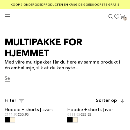
GRATIS VERZENDING BIJ BESTELLINGEN BOVEN €75
KOOP 3 ONDERGOEDPRODUCTEN EN KRIJG DE GOEDKOOPSTE GRATIS
VEILIGE BETALINGER MED KLARNA
0
MULTIPAKKE FOR
HJEMMET
Med våre multipakker får du flere av samme produkt i
én emballasje, slik at du kan nyte...
Se
r Se mer
Filter
Sorter op
Hoodie + shorts | svart
Hoodie + shorts | ivor
KIT-AVTALEN
KIT-AVTALEN
Vanlig pris
Vanlig pris
Vanlig pris
€111,95
€55,95
Vanlig pris
€111,95
€55,95