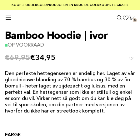
GRATIS VERZENDING BIJ BESTELLINGEN BOVEN €75
KOOP 3 ONDERGOEDPRODUCTEN EN KRIJG DE GOEDKOOPSTE GRATIS
VEILIGE BETALINGER MED KLARNA
0
Bamboo Hoodie | ivor
OP VOORRAAD
€69,95
€34,95
Den perfekte hettegenseren er endelig her. Laget av vår
gloednieuwe blanding av 70 % bambus og 30 % av fin
bomull - heter laget av zijdezacht og luksus, med en
perfekt val. En hettegenser som ikke er stilfull og enkel
er som du vil. Virker nett så godt om du kan kle deg på
vei til sportskolen, om din partner med versjonen av
Video
hvorfor du ikke har en streetlook komplett.
Player
is
loading.
FARGE