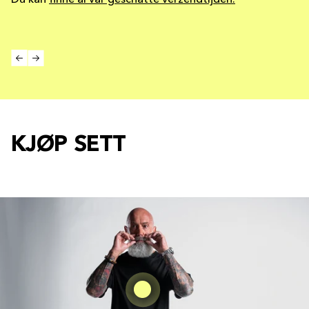
Du kan
finne al vår geschatte verzendtijden.
KJØP SETT