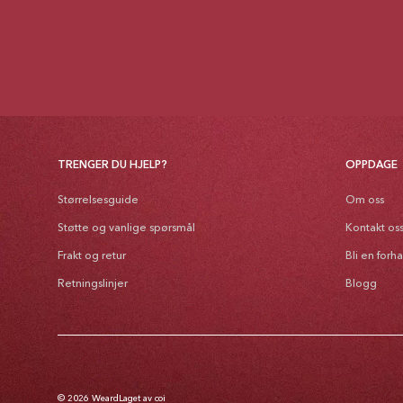
TRENGER DU HJELP?
OPPDAGE
Størrelsesguide
Om oss
Støtte og vanlige spørsmål
Kontakt os
Frakt og retur
Bli en forh
Retningslinjer
Blogg
© 2026
Weard
Laget av coi