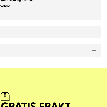
t passform og komfort.
ivende.
.