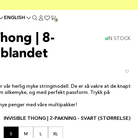
ENGLISH
0
Thong | 8-
IN STOCK
 blandet
r vår herlig myke stringmodell. De er så vakre at de knapt
om silkemyke, og med perfekt passform. Trykk på
 mye penger med våre multipakker!
INVISIBLE THONG | 2-PAKNING - SVART (STØRRELSE)
S
M
L
XL