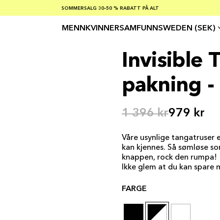
SOMMERSALG 30–50 % RABATT PÅ ALT
GRATIS FRAKT PÅ ORDRE OVER €100
TRYGGE BETALINGER MED KLARNA
MENN
KVINNER
SAMFUNN
SWEDEN (SEK)
Invisible 
pakning -
1 396 kr
979 kr
Våre usynlige tangatruser e
kan kjennes. Så sømløse s
knappen, rock den rumpa!
Ikke glem at du kan spare
FARGE