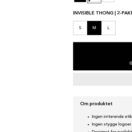
INVISIBLE THONG | 2-PAK
S
M
L
G
Om produktet
Ingen irriterende etik
Ingen stygge logoer.