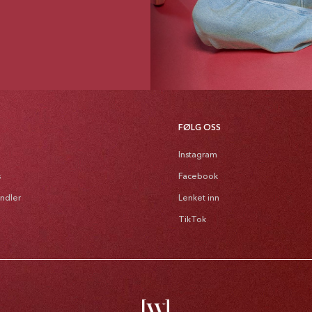
FØLG OSS
Instagram
s
Facebook
andler
Lenket inn
TikTok
Bet