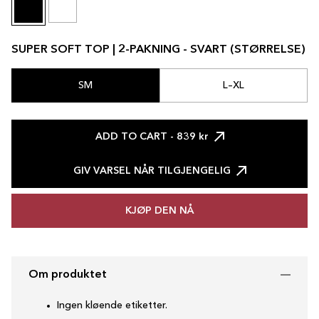
SUPER SOFT TOP | 2-PAKNING - SVART (STØRRELSE)
SM
L–XL
ADD TO CART
- 839 kr
GIV VARSEL NÅR TILGJENGELIG
KJØP DEN NÅ
Om produktet
Ingen kløende etiketter.