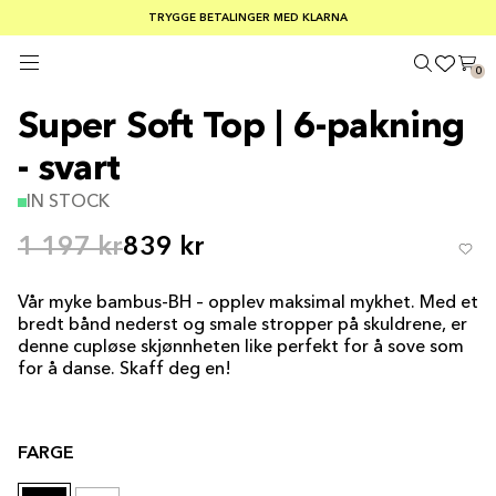
GRATIS FRAKT PÅ ORDRE OVER €100
TRYGGE BETALINGER MED KLARNA
SOMMERSALG 30–50 % RABATT PÅ ALT
0
Super Soft Top | 6-pakning
- svart
IN STOCK
1 197 kr
839 kr
Vår myke bambus-BH – opplev maksimal mykhet. Med et
bredt bånd nederst og smale stropper på skuldrene, er
denne cupløse skjønnheten like perfekt for å sove som
for å danse. Skaff deg en!
FARGE