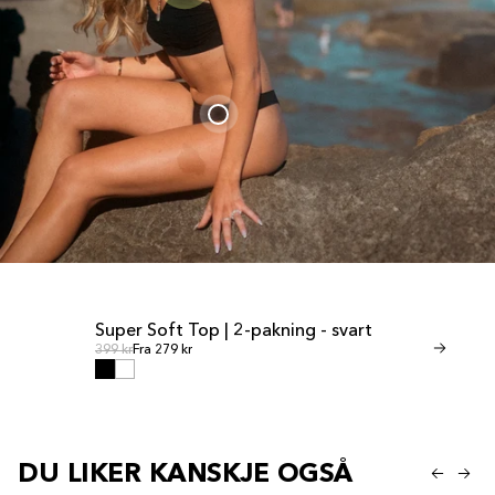
Super Soft Top | 2-pakning - svart
Invisible Th
SALG
SALG
Ordinær pris
Ordinær
Ordinær pris
399 kr
Fra 279 kr
Ordinær pris
349 kr
Fra 245 k
DU LIKER KANSKJE OGSÅ