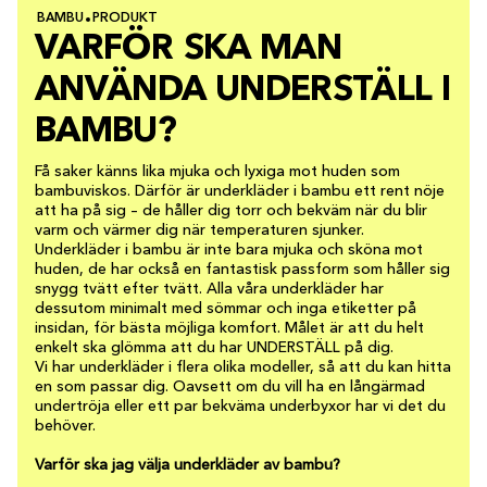
BAMBU
PRODUKT
VARFÖR SKA MAN
ANVÄNDA UNDERSTÄLL I
BAMBU?
Få saker känns lika mjuka och lyxiga mot huden som
bambuviskos. Därför är underkläder i bambu ett rent nöje
att ha på sig – de håller dig torr och bekväm när du blir
varm och värmer dig när temperaturen sjunker.
Underkläder i bambu är inte bara mjuka och sköna mot
huden, de har också en fantastisk passform som håller sig
snygg tvätt efter tvätt. Alla våra underkläder har
dessutom minimalt med sömmar och inga etiketter på
insidan, för bästa möjliga komfort. Målet är att du helt
enkelt ska glömma att du har UNDERSTÄLL på dig.
Vi har underkläder i flera olika modeller, så att du kan hitta
en som passar dig. Oavsett om du vill ha en långärmad
undertröja eller ett par bekväma underbyxor har vi det du
behöver.
Varför ska jag välja underkläder av bambu?