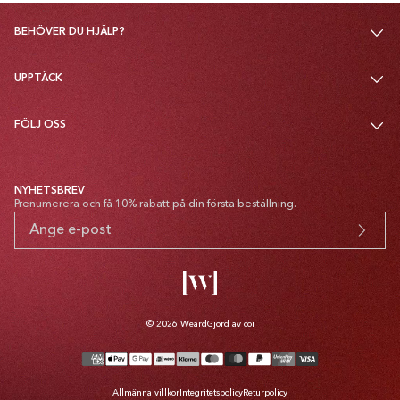
BEHÖVER DU HJÄLP?
UPPTÄCK
FÖLJ OSS
NYHETSBREV
Prenumerera och få 10% rabatt på din första beställning.
© 2026
Weard
Gjord av coi
Betalsätt
Allmänna villkor
Integritetspolicy
Returpolicy