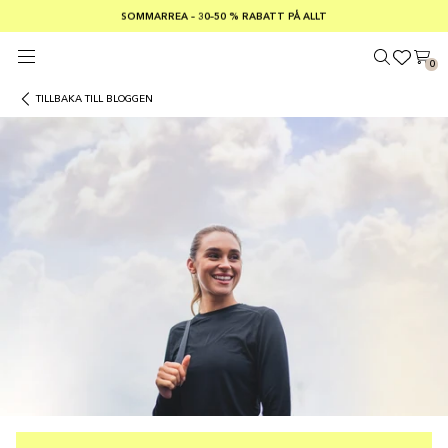
SOMMARREA – 30–50 % RABATT PÅ ALLT
FRI FRAKT PÅ KÖP ÖVER €100
Säker betalning med
0
TILLBAKA TILL BLOGGEN