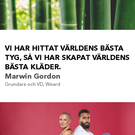
V
I
H
A
R
H
I
T
T
A
T
V
Ä
R
L
D
E
N
S
B
Ä
S
T
A
T
Y
G
,
S
Å
V
I
H
A
R
S
K
A
P
A
T
V
Ä
R
L
D
E
N
S
B
Ä
S
T
A
K
L
Ä
D
E
R
.
Marwin Gordon
Grundare och VD, Weard