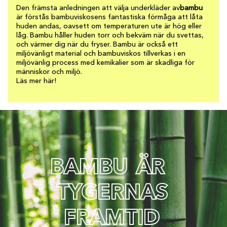
Den främsta anledningen att välja underkläder av
bambu
är förstås bambuviskosens fantastiska förmåga att låta
huden andas, oavsett om temperaturen ute är hög eller
låg. Bambu håller huden torr och bekväm när du svettas,
och värmer dig när du fryser. Bambu är också ett
miljövänligt material och bambuviskos tillverkas i en
miljövänlig process med kemikalier som är skadliga för
människor och miljö.
Läs mer här!
B
A
M
B
U
Ä
R
T
Y
G
E
R
N
A
S
F
R
A
M
T
I
D