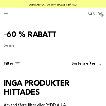
FRI FRAKT PÅ KÖP ÖVER €100
Säker betalning med
SOMMARREA – 30–50 % RABATT PÅ ALLT
0
–60 % RABATT
Se mer
Se mer
Filter
Sortera efter
INGA PRODUKTER
HITTADES
Använd färre filter eller
RYDD ALLA