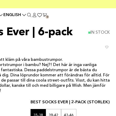
ENGLISH
0
 Ever | 6-pack
IN STOCK
fått kläm på våra bambustrumpor.
rtstrumpor i bambu? Nej?! Det här är inga vanliga
t fantastiska. Dessa paddelstrumpor är de bästa du
dig. Dina löprundor kommer att förändras för alltid. För
de passar till dina coola street-outfits. Visst, du kan hitta
ollar, kanske till och med billigare på Wish. Men jämför
!
BEST SOCKS EVER | 2-PACK (STORLEK)
35-38
39-42
43-46