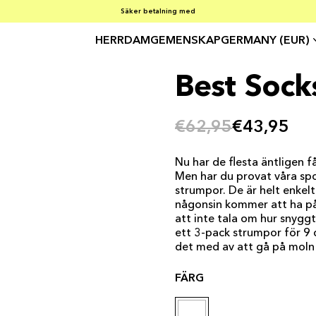
SOMMARREA – 30–50 % RABATT PÅ ALLT
FRI FRAKT PÅ KÖP ÖVER €100
Säker betalning med
HERR
DAM
GEMENSKAP
GERMANY (EUR)
Best Socks
€62,95
€43,95
Nu har de flesta äntligen 
Men har du provat våra spo
strumpor. De är helt enkel
någonsin kommer att ha på 
att inte tala om hur snyggt 
ett 3-pack strumpor för 9 d
det med av att gå på moln
FÄRG