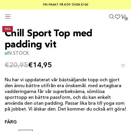
SOMMARREA – 30–50 % RABATT PÅ ALLT
FRI FRAKT PÅ KÖP ÖVER €100
Säker betalning med
0
REA
Chill Sport Top med
padding vit
IN STOCK
€20,95
€14,95
Nu har vi uppdaterat vår bästsäljande topp och gjort
den ännu bättre utifrån era önskemål. med avtagbara
vadderingarna får vår superbekväma, sömlösa
sporttopp en bättre passform, och du kan enkelt
använda den utan padding. Passar lika bra till yoga som
på jobbet. Vi älskar den. Det kommer du också att göra!
FÄRG