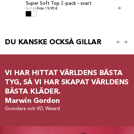
Super Soft Top 2-pack – svart
Invisible T
REA
REA
Ordinarie pris
Ordinar
Ordinarie pris
€27,95
Från 19,95 €
Ordinarie pris
€24,95
Från 17,
DU KANSKE OCKSÅ GILLAR
VI HAR HITTAT VÄRLDENS BÄSTA
TYG, SÅ VI HAR SKAPAT VÄRLDENS
BÄSTA KLÄDER.
Marwin Gordon
Grundare och VD, Weard