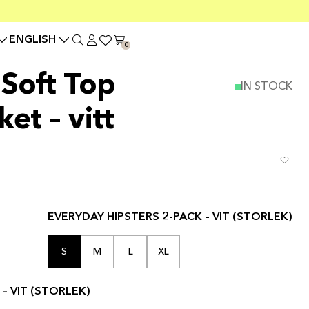
ENGLISH
0
 Soft Top
IN STOCK
et – vitt
EVERYDAY HIPSTERS 2-PACK – VIT (STORLEK)
S
M
L
XL
– VIT (STORLEK)