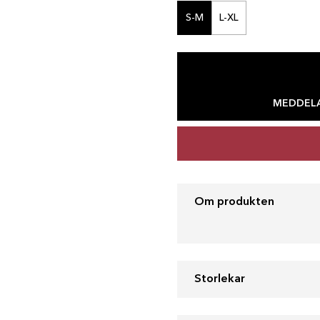
S-M
L-XL
MEDDELA
Om produkten
Storlekar