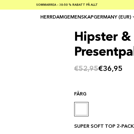
SOMMARREA – 30–50 % RABATT PÅ ALLT
FRI FRAKT PÅ KÖP ÖVER €100
Säker betalning med
HERR
DAM
GEMENSKAP
GERMANY (EUR)
Hipster &
Presentpak
€52,95
€36,95
FÄRG
SUPER SOFT TOP 2-PACK 