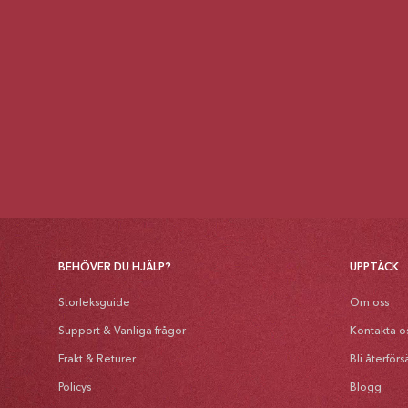
BEHÖVER DU HJÄLP?
UPPTÄCK
Storleksguide
Om oss
Support & Vanliga frågor
Kontakta o
Frakt & Returer
Bli återförs
Policys
Blogg