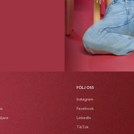
FÖLJ OSS
Instagram
ss
Facebook
äljare
LinkedIn
TikTok