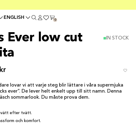
ENGLISH
0
s Ever low cut
IN STOCK
ita
kr
dare lovar vi att varje steg blir lättare i våra supermjuka
ks ever”. De lever helt enkelt upp till sitt namn. Denna
 fräsch sommarlook. Du måste prova dem.
vätt efter tvätt.
assform och komfort.