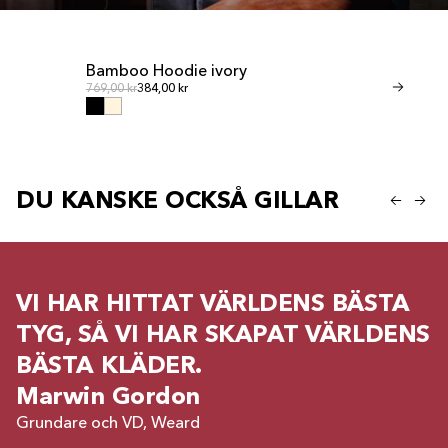
Bamboo Hoodie ivory
Bamboo Sho
Ordinarie pris
Ordin
Ordinarie pris
769,00 kr
384,00 kr
Ordinarie pris
461,00 kr
230,00
DU KANSKE OCKSÅ GILLAR
VI HAR HITTAT VÄRLDENS BÄSTA
TYG, SÅ VI HAR SKAPAT VÄRLDENS
BÄSTA KLÄDER.
Marwin Gordon
Grundare och VD, Weard