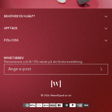
BEHÖVER DU HJÄLP?
UPPTÄCK
FÖLJ OSS
NYHETSBREV
Prenumerera och få 10% rabatt på din första beställning.
© 2026
Weard
Gjord av coi
Betalsätt