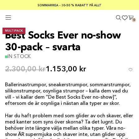
SOMMARREA – 30–50 % RABATT PÅ ALLT
FRI FRAKT PÅ KÖP ÖVER €100
Säker betalning med
0
MULTIPACK
Best Socks Ever no-show
30-pack – svarta
IN STOCK
2.300,00 kr
1.153,00 kr
Ballerinastrumpor, sneakerstrumpor, sommarstrumpor,
silikonstrumpor, osynliga strumpor – kalla dem vad du
vill – vi kallar dem ”De Best Socks Ever no-show]”,
eftersom de är osynliga i nästan alla typer av skor.
Har du haft problem med som glider av och skaver, eller
med kanter som syns över skorna? Ta det lugnt. Du
behöver inte längre välja mellan olika typer. Våra no-
show ÄR supermjuka och skaver inte, utan glider upp