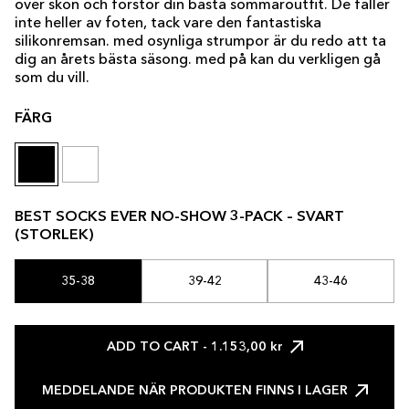
över skon och förstör din bästa sommaroutfit. De faller
inte heller av foten, tack vare den fantastiska
silikonremsan. med osynliga strumpor är du redo att ta
dig an årets bästa säsong. med på kan du verkligen gå
som du vill.
FÄRG
BEST SOCKS EVER NO-SHOW 3-PACK – SVART
(STORLEK)
35-38
39-42
43-46
ADD TO CART
- 1.153,00 kr
MEDDELANDE NÄR PRODUKTEN FINNS I LAGER