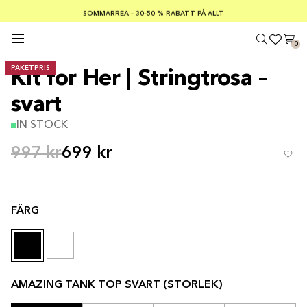
SOMMARREA – 30–50 % RABATT PÅ ALLT
FRI FRAKT PÅ KÖP ÖVER €100
Säker betalning med
0
PAKETPRIS
Kit for Her | Stringtrosa –
svart
IN STOCK
997 kr
699 kr
FÄRG
AMAZING TANK TOP SVART (STORLEK)