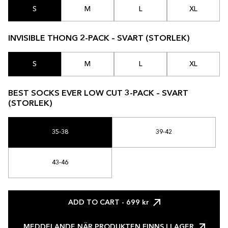
S
M
L
XL
INVISIBLE THONG 2-PACK – SVART (STORLEK)
S
M
L
XL
BEST SOCKS EVER LOW CUT 3-PACK – SVART
(STORLEK)
35-38
39-42
43-46
ADD TO CART
- 699 kr
MEDDELANDE NÄR PRODUKTEN FINNS I LAGER