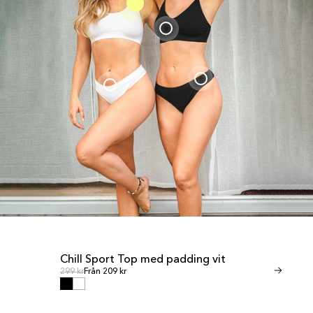
Chill Sport Top med padding vit
Invisible T
REA
REA
Ordinarie pris
Ordinari
Ordinarie pris
299 kr
Från 209 kr
Ordinarie pris
349 kr
Från 245 