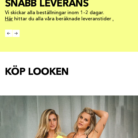
SNABB LEVERANS
Vi skickar alla beställningar inom 1–2 dagar.
Här
hittar du alla våra beräknade leveranstider
.
KÖP LOOKEN