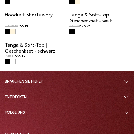
Hoodie + Shorts ivory
Tanga & Soft-Top |
Sets-Angebot
Sets-Angebot
Geschenkset – weiß
Normalpreis
Normalpreis
Normalpreis
1.598 kr
799 kr
Normalpreis
748 kr
525 kr
Tanga & Soft-Top |
Sets-Angebot
Geschenkset – schwarz
Normalpreis
Normalpreis
748 kr
525 kr
BRAUCHEN SIE HILFE?
ENTDECKEN
FOLGE UNS