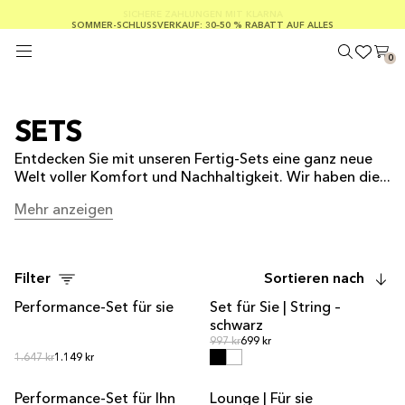
KOSTENLOSER VERSAND AB EINEM BESTELLWERT VON 100 €
SICHERE ZAHLUNGEN MIT KLARNA
SOMMER-SCHLUSSVERKAUF: 30–50 % RABATT AUF ALLES
0
SETS
Entdecken Sie mit unseren Fertig-Sets eine ganz neue
Welt voller Komfort und Nachhaltigkeit. Wir haben die...
Mehr anzeigen
Mehr anzeigen
Filter
Sortieren nach
Performance-Set für sie
Set für Sie | String –
Sets-Angebot
Sets-Angebot
schwarz
Normalpreis
Normalpreis
997 kr
699 kr
Normalpreis
Normalpreis
1.647 kr
1.149 kr
Performance-Set für Ihn
Lounge | Für sie
Sets-Angebot
Sets-Angebot