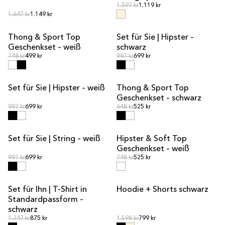
Normalpreis
Normalpreis
1.597 kr
1.119 kr
Normalpreis
Normalpreis
1.647 kr
1.149 kr
Thong & Sport Top
Set für Sie | Hipster –
Sets-Angebot
Sets-Angebot
Geschenkset – weiß
schwarz
Normalpreis
Normalpreis
Normalpreis
748 kr
499 kr
Normalpreis
997 kr
699 kr
Set für Sie | Hipster – weiß
Thong & Sport Top
Sets-Angebot
Sets-Angebot
Geschenkset – schwarz
Normalpreis
Normalpreis
Normalpreis
997 kr
699 kr
Normalpreis
648 kr
525 kr
Set für Sie | String – weiß
Hipster & Soft Top
Sets-Angebot
Sets-Angebot
Geschenkset – weiß
Normalpreis
Normalpreis
Normalpreis
997 kr
699 kr
Normalpreis
748 kr
525 kr
Set für Ihn | T-Shirt in
Hoodie + Shorts schwarz
Sets-Angebot
Sets-Angebot
Standardpassform –
schwarz
Normalpreis
Normalpreis
Normalpreis
1.247 kr
875 kr
Normalpreis
1.598 kr
799 kr