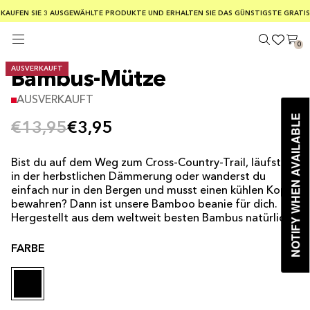
KOSTENLOSER VERSAND BEI BESTELLUNGEN AB 75 €
KAUFEN SIE 3 AUSGEWÄHLTE PRODUKTE UND ERHALTEN SIE DAS GÜNSTIGSTE GRATIS
SICHERE ZAHLUNGEN MIT KLARNA
0
AUSVERKAUFT
Bambus-Mütze
AUSVERKAUFT
NOTIFY WHEN AVAILABLE
€13,95
€3,95
Bist du auf dem Weg zum Cross-Country-Trail, läufst du
in der herbstlichen Dämmerung oder wanderst du
einfach nur in den Bergen und musst einen kühlen Kopf
bewahren? Dann ist unsere Bamboo beanie für dich.
Hergestellt aus dem weltweit besten Bambus natürlich!
FARBE