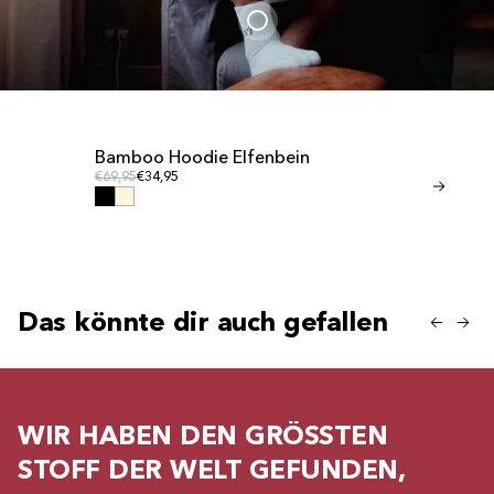
Bamboo Hoodie Elfenbein
Bamboo sho
Regulärer Preis
Regulär
Regulärer Preis
€69,95
€34,95
Regulärer Preis
€41,95
€20,95
Das könnte dir auch gefallen
WIR HABEN DEN GRÖSSTEN
STOFF DER WELT GEFUNDEN,