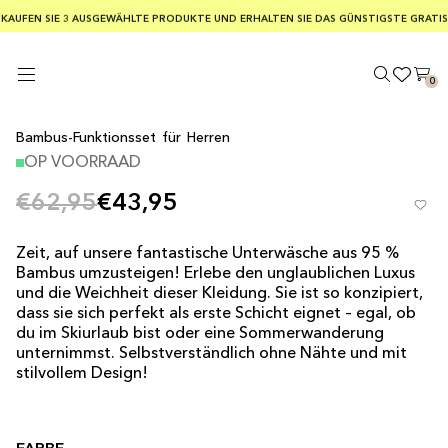
KOSTENLOSER VERSAND BEI BESTELLUNGEN AB 75 €
KAUFEN SIE 3 AUSGEWÄHLTE PRODUKTE UND ERHALTEN SIE DAS GÜNSTIGSTE GRATIS
SICHERE ZAHLUNGEN MIT KLARNA
0
Bambus-Funktionsset für Herren
OP VOORRAAD
€62,95
€43,95
Zeit, auf unsere fantastische Unterwäsche aus 95 %
Bambus umzusteigen! Erlebe den unglaublichen Luxus
und die Weichheit dieser Kleidung. Sie ist so konzipiert,
dass sie sich perfekt als erste Schicht eignet – egal, ob
du im Skiurlaub bist oder eine Sommerwanderung
unternimmst. Selbstverständlich ohne Nähte und mit
stilvollem Design!