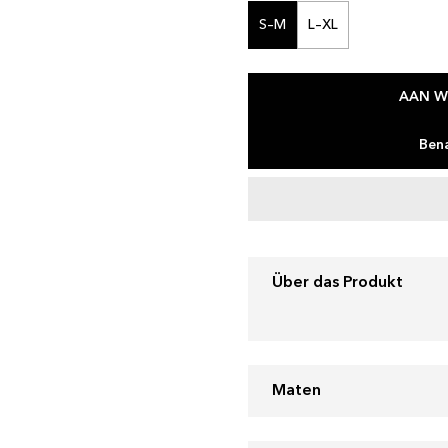
S–M
L–XL
AAN W
Bena
Über das Produkt
Maten