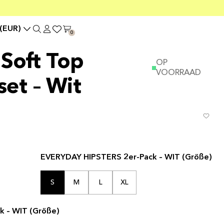
(EUR)
0
 Soft Top
OP
VOORRAAD
et – Wit
EVERYDAY HIPSTERS 2er-Pack – WIT (Größe)
S
M
L
XL
 – WIT (Größe)