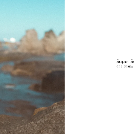
Super S
AUSVER
Reg
Regulärer 
€27,95
Ab 